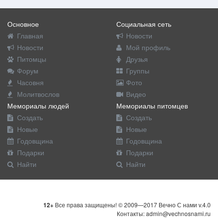
Основное
Социальная сеть
Главная
Новости
Новости
Мой профиль
Питомцы
Друзья
Форум
Группы
Часовня
Фото
Молитвослов
Видео
Мемориалы людей
Мемориалы питомцев
Создать
Создать
Новые
Новые
Годовщина
Годовщина
Подарки
Подарки
Найти
Найти
12+
Все права защищены! © 2009—2017 Вечно С нами v.4.0
Контакты: admin@vechnosnami.ru