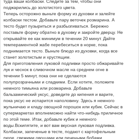
туда ваши колбаски. Следите за тем, чтобы они
поджарились до золотистого цвета.
Теперь осторожно выньте форму из духовки и залейте
колбаски тестом. Добавьте пару веточек розмарина. А
тесто будет пузыриться и разбызгиваться. Бережно
поставьте форму обратно в духовку и закройте дверцу. Не
открывайте ее как минимум в течении 20 минут. Дайте
темпераментной жабе перебеситься в норке, пока
поднимается тесто. Выньте блюдо из духовки, когда все
станет золотистым и хрустящим.
Для приготовления луковой подливки просто обжаривайте
лук и чеснок в сливочном масле на среднем огне в
течении 5 минут, пока они не сделаются
полупрозрачными и сладкими. Если хотите, положите
немного тимьяна или розмарина. Добавьте
бальзамический уксус, доведите до кипения и варите,
пока уксус не испарится наполовину. Здесь я немного
жульничаю и кладу овощной порошок или кубик. Сейчас в
супермаркетах вполнеможно найти что-нибкдь приличное
по этой теме. Итак, добавьте кубик и немного
воды.Вскипятите, и вот вам вкусная луковая подливка.
Колбаски, запеченые в тесте, подают с картофельным
пюре, свежими овощами или печеными бобами.