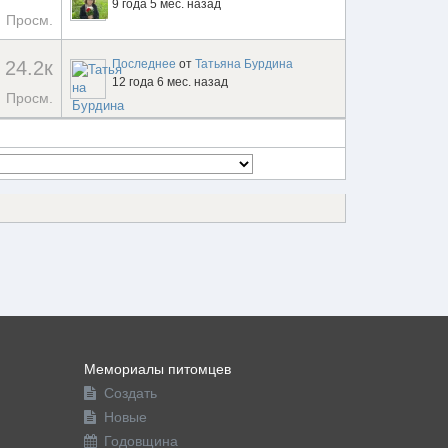
9 года 5 мес. назад
Просм.
24.2к
Последнее
от
Татьяна Бурдина
12 года 6 мес. назад
Просм.
Мемориалы питомцев
Создать
Новые
Годовщина