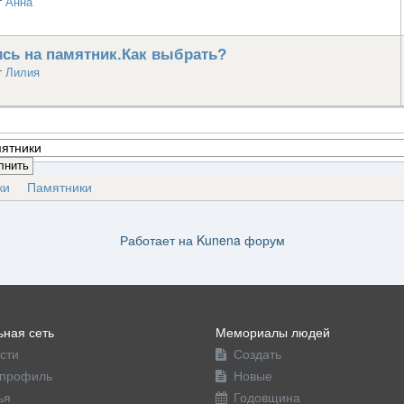
т
Анна
сь на памятник.Как выбрать?
т
Лилия
ки
Памятники
Работает на
Kunena форум
ная сеть
Мемориалы людей
сти
Создать
профиль
Новые
ья
Годовщина