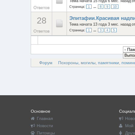
Тема начата 15 года 6 мес. назад
о
Страница:
1
...
8
9
10
Ответов
Эпитафии.Красивая надпи
28
Тема начата 13 года 3 мес. назад
о
Страница:
1
...
3
4
5
Ответов
Форум
Похороны, могилы, памятники, помин
Основное
Социаль
Главная
Ново
Новости
Мой 
Питомцы
Друз