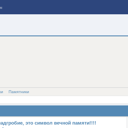
м
ки
Памятники
надгробие, это символ вечной памяти!!!!