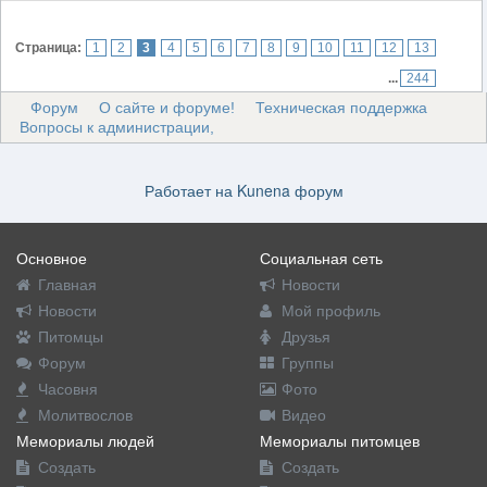
Страница:
1
2
3
4
5
6
7
8
9
10
11
12
13
...
244
Форум
О сайте и форуме!
Техническая поддержка
Вопросы к администрации,
Работает на
Kunena форум
Основное
Социальная сеть
Главная
Новости
Новости
Мой профиль
Питомцы
Друзья
Форум
Группы
Часовня
Фото
Молитвослов
Видео
Мемориалы людей
Мемориалы питомцев
Создать
Создать