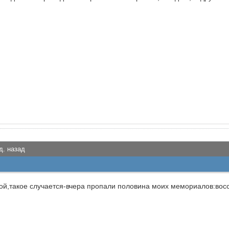
д. назад
ной,такое случается-вчера пропали половина моих мемориалов:вос