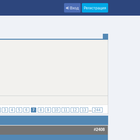
Вход
Регистрация
3
4
5
6
7
8
9
10
11
12
13
...
244
#2408