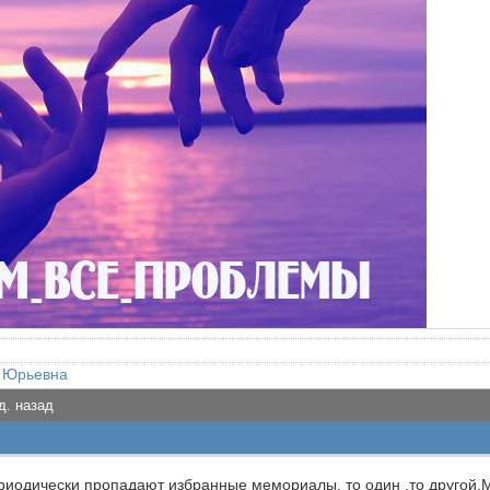
 Юрьевна
д. назад
риодически пропадают избранные мемориалы, то один ,то другой.М