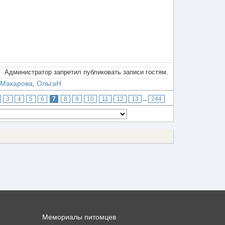
Администратор запретил публиковать записи гостям.
 Макарова
,
ОльгаН
3
4
5
6
7
8
9
10
11
12
13
...
244
Мемориалы питомцев