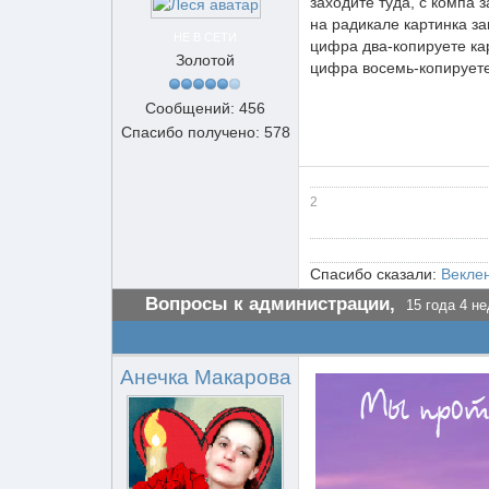
заходите туда, с компа 
на радикале картинка з
НЕ В СЕТИ
цифра два-копируете ка
Золотой
цифра восемь-копируете 
Сообщений: 456
Спасибо получено: 578
2
Спасибо сказали:
Векле
Вопросы к администрации,
15 года 4 не
Анечка Макарова