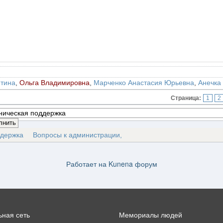
тина
,
Ольга Владимировна
,
Марченко Анастасия Юрьевна
,
Анечка
Страница:
1
2
ддержка
Вопросы к администрации,
Работает на
Kunena форум
ная сеть
Мемориалы людей