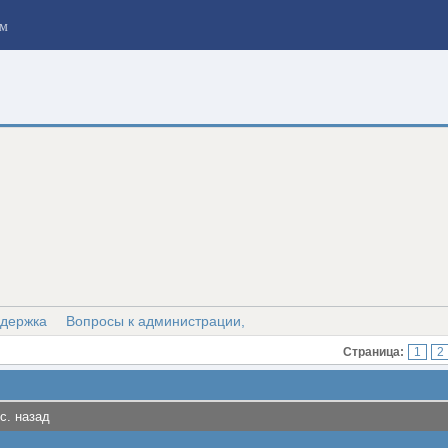
м
ддержка
Вопросы к администрации,
Страница:
1
2
с. назад