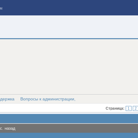
м
ддержка
Вопросы к администрации,
Страница:
1
2
с. назад