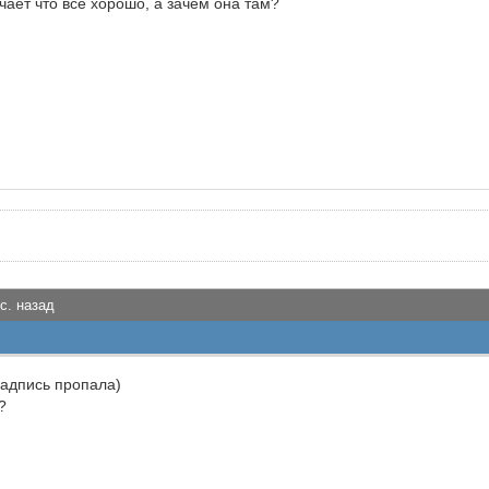
ачает что все хорошо, а зачем она там?
с. назад
надпись пропала)
?