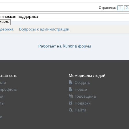
Страница:
1
2
ддержка
Вопросы к администрации,
Работает на
Kunena форум
ная сеть
Мемориалы людей
сти
Создать
профиль
Новые
ья
Годовщина
пы
Подарки
Найти
о