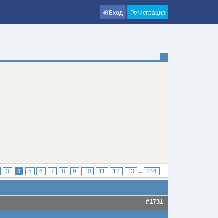
Вход
Регистрация
3
4
5
6
7
8
9
10
11
12
13
...
244
#1731