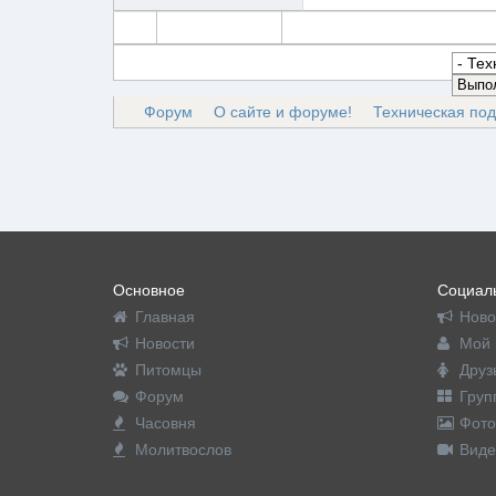
Форум
О сайте и форуме!
Техническая по
Основное
Социаль
Главная
Ново
Новости
Мой 
Питомцы
Друз
Форум
Груп
Часовня
Фото
Молитвослов
Виде