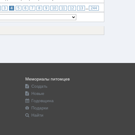
3
4
5
6
7
8
9
10
11
12
13
...
244
Мемориалы питомцев
Создать
Новые
Годовщина
Подарки
Найти