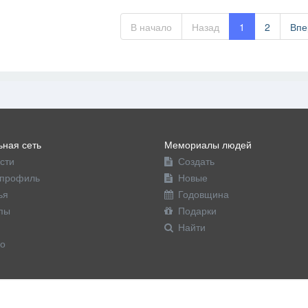
В начало
Назад
1
2
Впе
ная сеть
Мемориалы людей
сти
Создать
профиль
Новые
ья
Годовщина
пы
Подарки
Найти
о