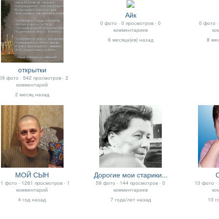
офиль
Айк
0 фото ‧ 0 просмотров ‧ 0
0 фото ‧
комментариев
ко
6 месяца(ев) назад
8 ме
открытки
09 фото ‧ 542 просмотров ‧ 2
комментарий
2 месяц назад
МОЙ СЫН
Дорогие мои старики...
1 фото ‧ 1261 просмотров ‧ 1
59 фото ‧ 144 просмотров ‧ 0
10 фото ‧
комментарий
комментариев
ко
4 год назад
7 года/лет назад
10 г