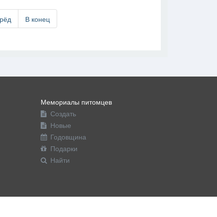
рёд
В конец
Мемориалы питомцев
Создать
Новые
Годовщина
Подарки
Найти