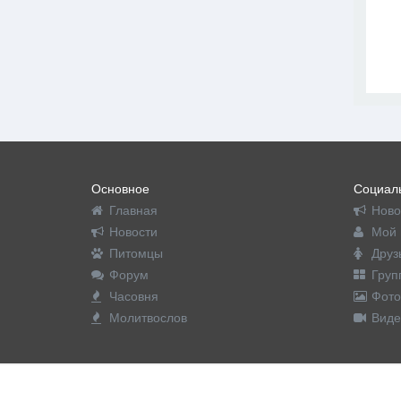
Основное
Социаль
Главная
Ново
Новости
Мой 
Питомцы
Друз
Форум
Груп
Часовня
Фото
Молитвослов
Виде