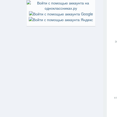
На пр
3
41