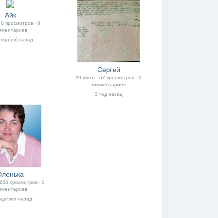
Айк
В друзья
Фото
Видео
Написать сообщение
 0 просмотров ‧ 0
мментариев
сяца(ев) назад
Сергей
20 фото ‧ 57 просмотров ‧ 0
комментариев
3 год назад
Оленька
 255 просмотров ‧ 0
мментариев
ода/лет назад