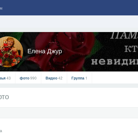
м
Елена Джур
зья
43
фото
990
Видео
42
Группа
1
ото
Елена Джур