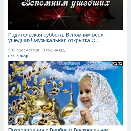
Родительская суббота. Вспомним всех
ушедших! Музыкальная открытка С...
996 просмотров
·
3 год назад
Елена Джур
02:32
Поздравления с Вербным Воскресеньем