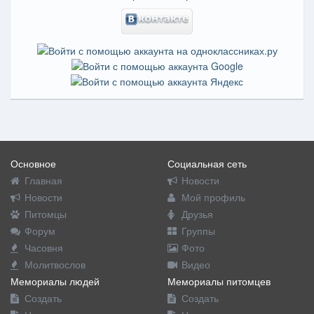
Основное
Социальная сеть
Главная
Новости
Новости
Мой профиль
Питомцы
Друзья
Форум
Группы
Часовня
Фото
Молитвослов
Видео
Мемориалы людей
Мемориалы питомцев
Создать
Создать