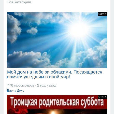
03:56
Мой дом на небе за облаками. Посвящается
памяти ушедшим в иной мир!
778 просмотров
·
2 год назад
Елена Джур
01:36