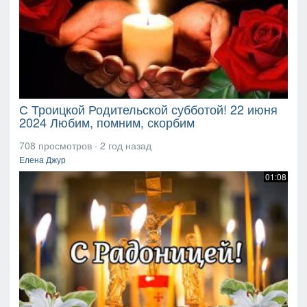
С Троицкой Родительской субботой! 22 июня
2024 Любим, помним, скорбим
708 просмотров
·
2 год назад
Елена Джур
01:08