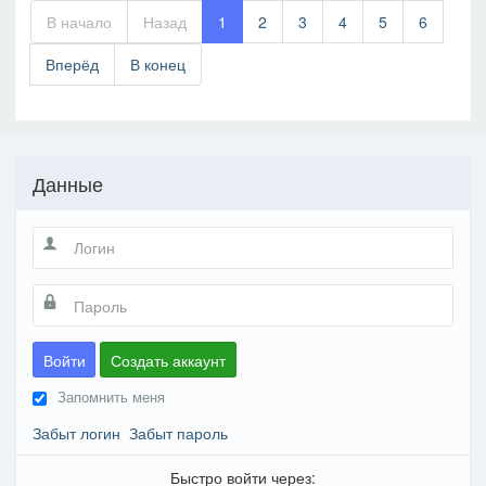
В начало
Назад
1
2
3
4
5
6
Вперёд
В конец
Данные
Войти
Создать аккаунт
Запомнить меня
Забыт логин
Забыт пароль
Быстро войти через: