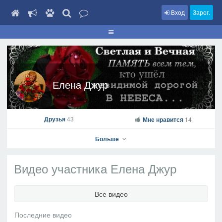
Вход
Зарег.
Елена Джур
Друзья
43
Мне нравится
14
Больше
Видео участника Елена Джур
Елена Джур
Все видео
На профиль
В друзья
Фото
Видео
Написать сообщение