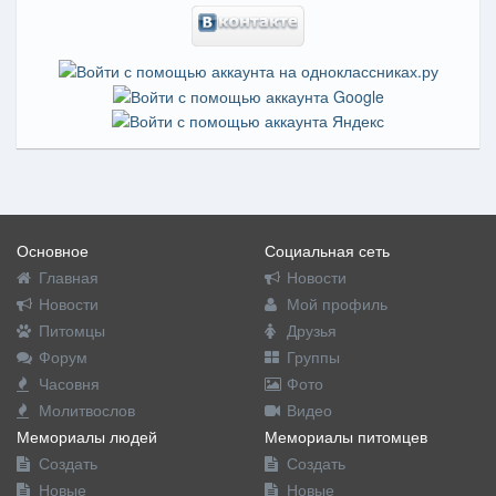
Основное
Социальная сеть
Главная
Новости
Новости
Мой профиль
Питомцы
Друзья
Форум
Группы
Часовня
Фото
Молитвослов
Видео
Мемориалы людей
Мемориалы питомцев
Создать
Создать
Новые
Новые