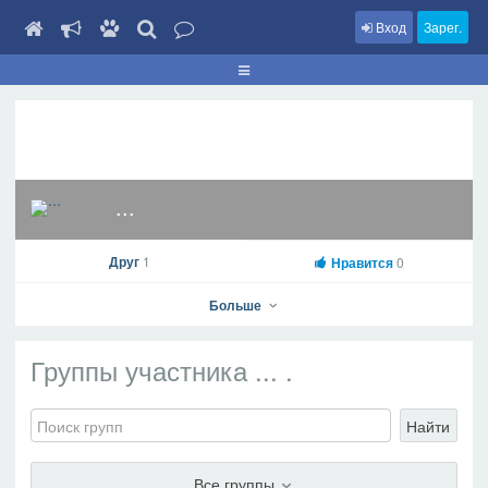
Вход
Зарег.
...
Друг
1
Нравится
0
Больше
Группы участника ... .
...
Найти
На профиль
В друзья
Фото
Видео
Написать сообщение
Все группы