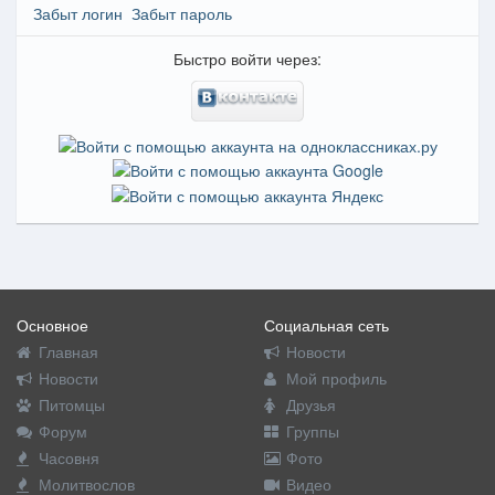
Забыт логин
Забыт пароль
Быстро войти через:
Основное
Социальная сеть
Главная
Новости
Новости
Мой профиль
Питомцы
Друзья
Форум
Группы
Часовня
Фото
Молитвослов
Видео