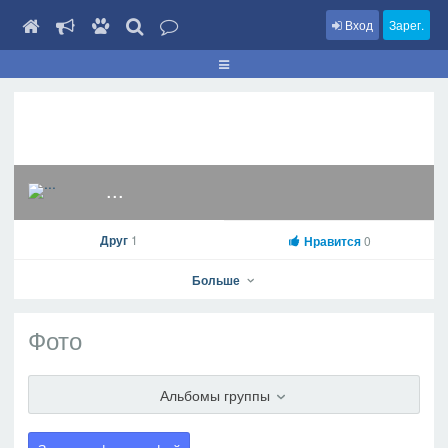
Вход
Зарег.
...
Друг
1
Нравится
0
Больше
Фото
...
Альбомы группы
На профиль
В друзья
Фото
Видео
Написать сообщение