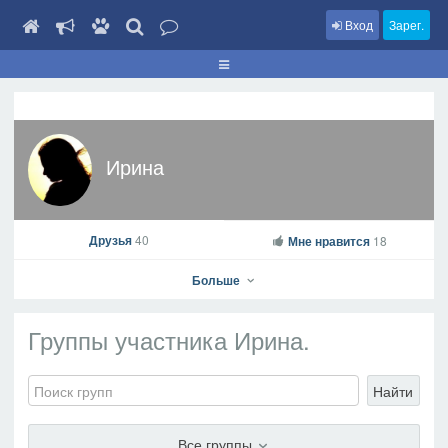
Вход
Зарег.
Ирина
Друзья
40
Мне нравится
18
Больше
Группы участника Ирина.
Найти
Ирина
На профиль
Все группы
В друзья
Фото
Видео
Написать сообщение