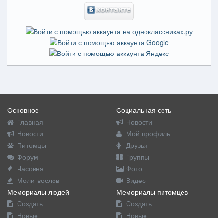
Основное
Социальная сеть
Главная
Новости
Новости
Мой профиль
Питомцы
Друзья
Форум
Группы
Часовня
Фото
Молитвослов
Видео
Мемориалы людей
Мемориалы питомцев
Создать
Создать
Новые
Новые