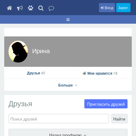
Вход
Зарег.
Ирина
Друзья
40
Мне нравится
18
Больше
Друзья
Пригласить друзей
Найти
Ирина
На профиль
Назад профилю
В друзья
Фото
Видео
Написать сообщение