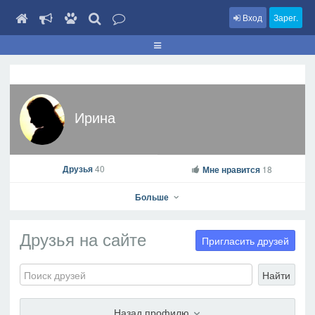
Вход
Зарег.
Ирина
Друзья
40
Мне нравится
18
Больше
Друзья на сайте
Пригласить друзей
Найти
Ирина
На профиль
Назад профилю
В друзья
Фото
Видео
Написать сообщение