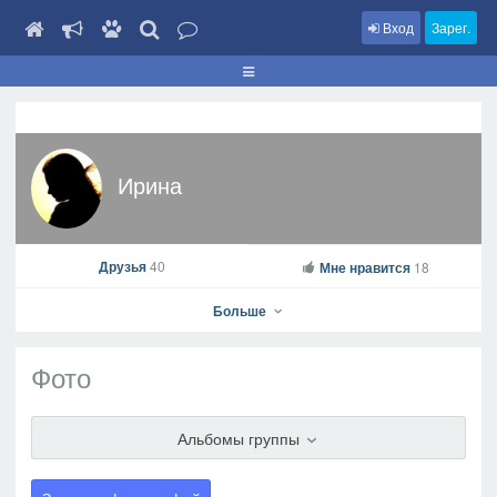
Вход
Зарег.
Ирина
Друзья
40
Мне нравится
18
Больше
Фото
Ирина
Альбомы группы
На профиль
В друзья
Фото
Видео
Написать сообщение