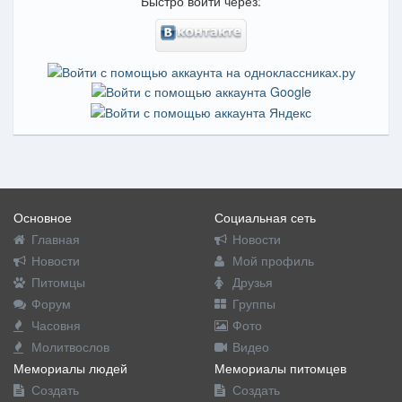
Быстро войти через:
Основное
Социальная сеть
Главная
Новости
Новости
Мой профиль
Питомцы
Друзья
Форум
Группы
Часовня
Фото
Молитвослов
Видео
Мемориалы людей
Мемориалы питомцев
Создать
Создать