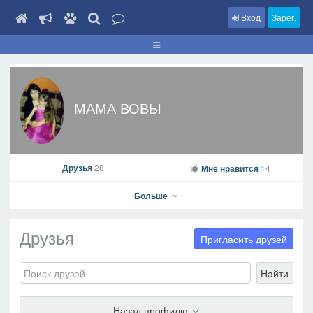
Вход
Зарег.
МАМА ВОВЫ
Друзья
28
Мне нравится
14
Больше
Друзья
Пригласить друзей
Найти
МАМА ВОВЫ
На профиль
Назад профилю
В друзья
Фото
Видео
Написать сообщение