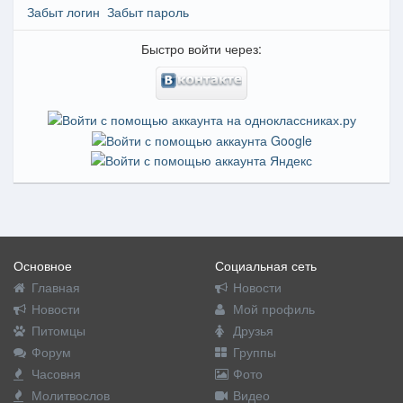
Забыт логин
Забыт пароль
Быстро войти через:
Основное
Социальная сеть
Главная
Новости
Новости
Мой профиль
Питомцы
Друзья
Форум
Группы
Часовня
Фото
Молитвослов
Видео