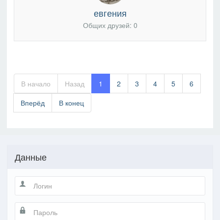
евгения
Общих друзей: 0
В начало
Назад
1
2
3
4
5
6
Вперёд
В конец
Данные