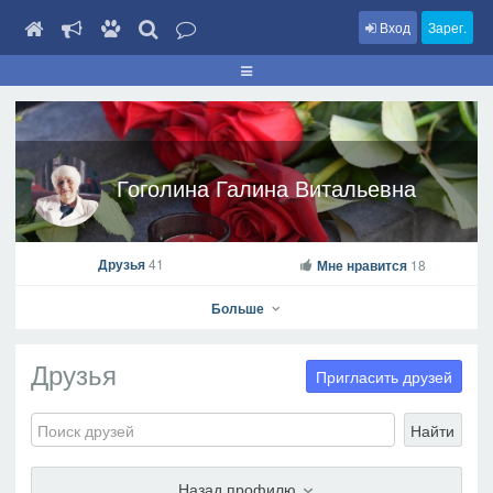
Вход
Зарег.
Гоголина Галина Витальевна
Друзья
41
Мне нравится
18
Больше
Друзья
Пригласить друзей
Найти
Гоголина Галина Витальевна
На профиль
Назад профилю
В друзья
Фото
Видео
Написать сообщение