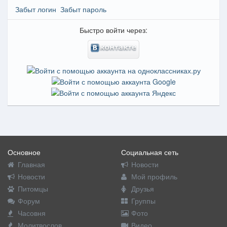
Забыт логин
Забыт пароль
Быстро войти через:
Основное
Социальная сеть
Главная
Новости
Новости
Мой профиль
Питомцы
Друзья
Форум
Группы
Часовня
Фото
Молитвослов
Видео