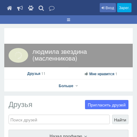
Вход
Зарег.
людмила звездина
(масленникова)
Друзья
11
Мне нравится
1
Больше
Друзья
Пригласить друзей
Найти
людмила звездина (масленникова)
На профиль
Назад профилю
В друзья
Фото
Видео
Написать сообщение