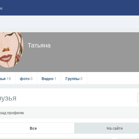
м
Татьяна
зья
19
фото
0
Видео
1
Группы
0
рузья
зад профилю
Все
На сайте
Татьяна