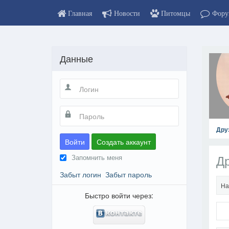
Главная
Новости
Питомцы
Фору
Данные
Дру
Войти
Создать аккаунт
Д
Запомнить меня
Забыт логин
Забыт пароль
На
Быстро войти через: