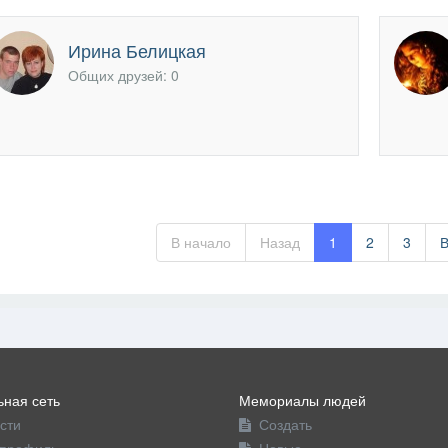
Ирина Белицкая
Общих друзей: 0
В начало
Назад
1
2
3
ная сеть
Мемориалы людей
сти
Создать
профиль
Новые