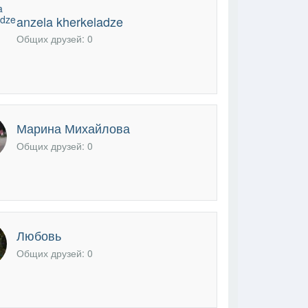
anzela kherkeladze
В друзья
Фото
Видео
Написать сообщение
Общих друзей: 0
Марина Михайлова
Общих друзей: 0
Любовь
Общих друзей: 0