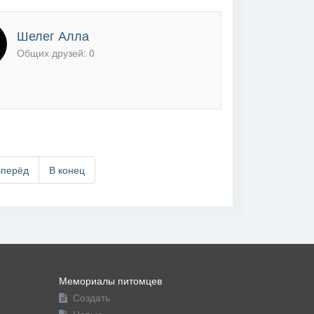
Шелег Алла
Общих друзей: 0
Вперёд
В конец
Мемориалы питомцев
Создать
Новые