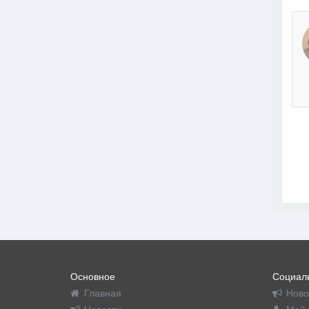
Основное
Социаль
Главная
Ново
Новости
Мой 