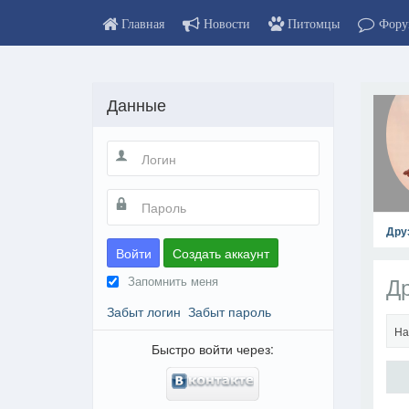
Главная
Новости
Питомцы
Фору
Данные
Дру
Войти
Создать аккаунт
Др
Запомнить меня
Забыт логин
Забыт пароль
На
Быстро войти через: