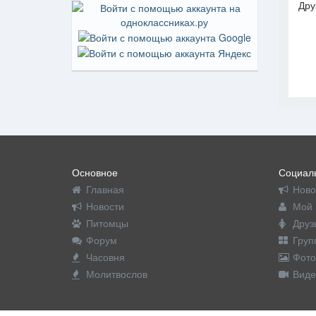
Дру
На пр
Основное
Социаль
Главная
Ново
Новости
Мой 
Питомцы
Друз
Форум
Груп
Часовня
Фото
Молитвослов
Виде