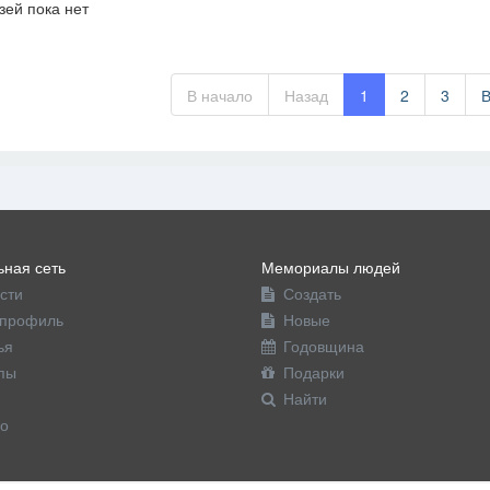
зей пока нет
офиль
В начало
Назад
1
2
3
ная сеть
Мемориалы людей
сти
Создать
профиль
Новые
ья
Годовщина
пы
Подарки
Найти
о