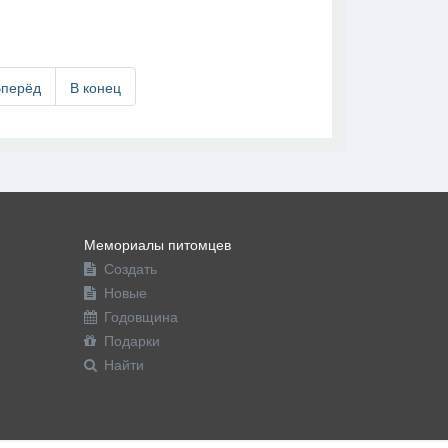
В друзья
Фото
Видео
Написать сообщение
Вперёд
В конец
Мемориалы питомцев
Создать
Новые
Годовщина
Подарки
Найти