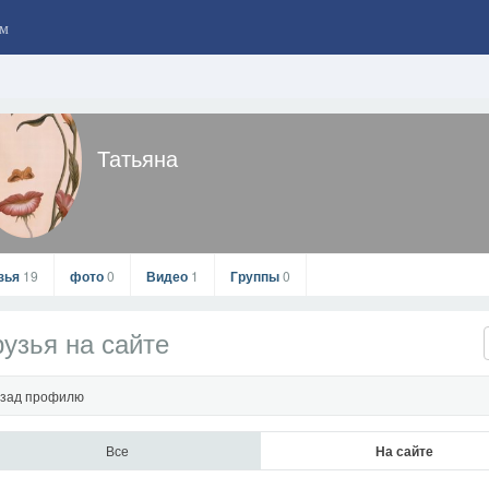
м
Татьяна
зья
19
фото
0
Видео
1
Группы
0
узья на сайте
зад профилю
Все
На сайте
Татьяна