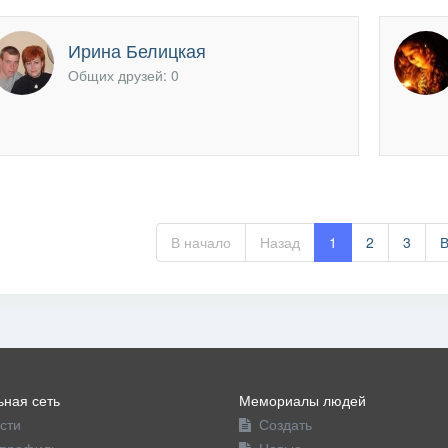
Ирина Белицкая
Общих друзей: 0
В начало
Назад
1
2
3
ная сеть
Мемориалы людей
сти
Создать
профиль
Новые