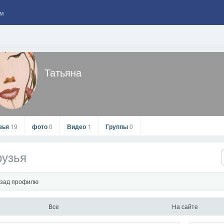
м
Татьяна
зья
19
фото
0
Видео
1
Группы
0
рузья
зад профилю
Все
На сайте
Татьяна