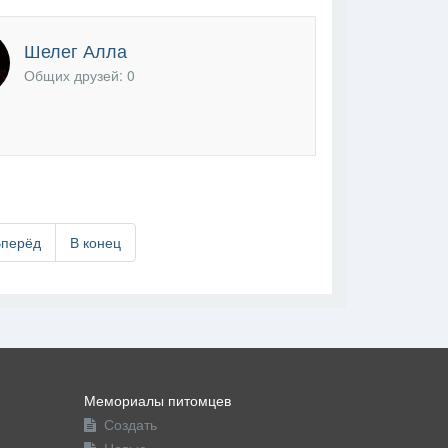
Шелег Алла
Общих друзей: 0
Вперёд
В конец
Мемориалы питомцев
Создать
Новые