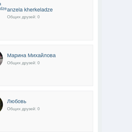
anzela kherkeladze
В друзья
Фото
Видео
Написать сообщение
Общих друзей: 0
Марина Михайлова
Общих друзей: 0
Любовь
Общих друзей: 0