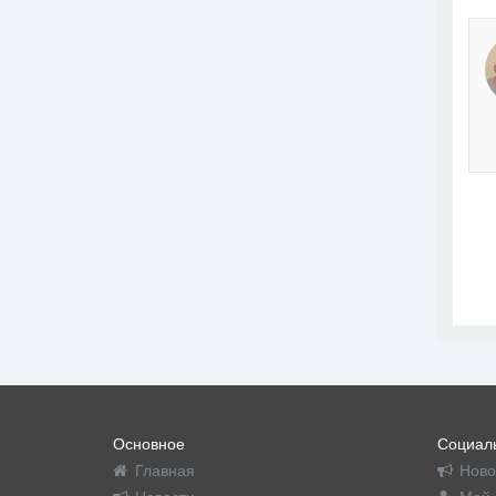
Основное
Социаль
Главная
Ново
Новости
Мой 