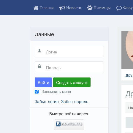
Главная
Новости
Питомцы
Фору
Данные
Дру
Войти
Создать аккаунт
Д
Запомнить меня
Забыт логин
Забыт пароль
На
Быстро войти через: