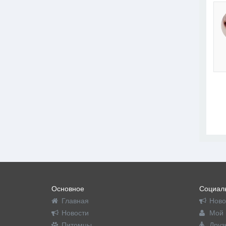
Основное
Социаль
Главная
Ново
Новости
Мой 
Питомцы
Друз