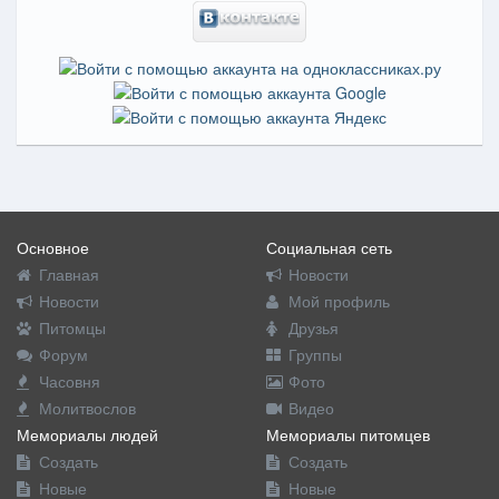
Основное
Социальная сеть
Главная
Новости
Новости
Мой профиль
Питомцы
Друзья
Форум
Группы
Часовня
Фото
Молитвослов
Видео
Мемориалы людей
Мемориалы питомцев
Создать
Создать
Новые
Новые