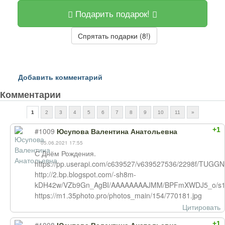
Подарить подарок!
Спрятать подарки (8!)
Добавить комментарий
Комментарии
1
2
3
4
5
6
7
8
9
10
11
»
+1
#1009
Юсупова Валентина Анатольевна
05.06.2021 17:55
С Днём Рождения.
https://pp.userapi.com/c639527/v639527536/2298f/TUGG
http://2.bp.blogspot.com/-sh8m-
kDH42w/VZb9Gn_AgBI/AAAAAAAAJMM/BPFmXWDJ5_o/s160
https://m1.35photo.pro/photos_main/154/770181.jpg
Цитировать
+1