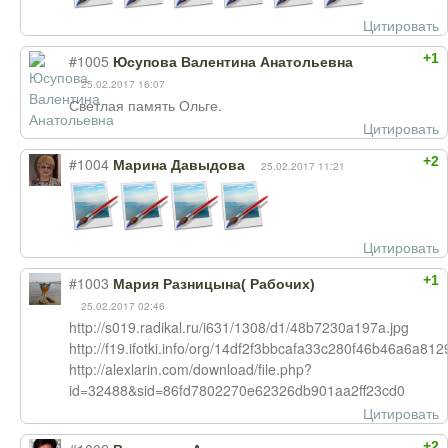
Цитировать
+1
#1005
Юсупова Валентина Анатольевна
25.02.2017 16:07
Светлая память Ольге.
Цитировать
+2
#1004
Марина Давыдова
25.02.2017 11:21
Цитировать
+1
#1003
Мария Разницына( Рабочих)
25.02.2017 02:46
http://s019.radikal.ru/i631/1308/d1/48b7230a197a.jpg
http://f19.ifotki.info/org/14df2f3bbcafa33c280f46b46a6a81
http://alexlarin.com/download/file.php?
id=32488&sid=86fd7802270e62326db901aa2ff23cd0
Цитировать
+2