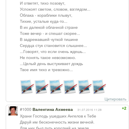
И ответят, тихо позовут,
Успокоят светом, словом, взглядом...
Oблака - кораблики плывут,
Тихие, усталые куда-то...
В их далекой облачной стране
Тоже вечер - и спешат скорее...
В задремавшей чуткой тишине
Сердца стук становится слышнее...
...Говорят, что если очень ждешь...
Не понять такое невозможно.
...Целый день выстукивает дождь
Твое имя тихо и тревожно...
Цитировать
+2
#1000
Валентина Ахмеева
31.07.2016 11:28
Храни Господь ушедших Ангелов к Тебе
Даруй им бесконечность жизни вечной.
Для них был путь короткий на земле,