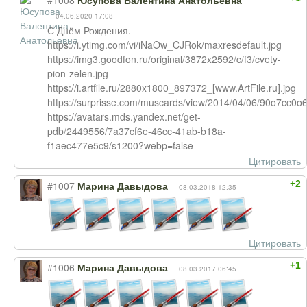
#1008
Юсупова Валентина Анатольевна
04.06.2020 17:08
С Днём Рождения.
https://i.ytimg.com/vi/iNaOw_CJRok/maxresdefault.jpg
https://img3.goodfon.ru/original/3872x2592/c/f3/cvety-
pion-zelen.jpg
https://i.artfile.ru/2880x1800_897372_[www.ArtFile.ru].jpg
https://surprisse.com/muscards/view/2014/04/06/90o7cc0
https://avatars.mds.yandex.net/get-
pdb/2449556/7a37cf6e-46cc-41ab-b18a-
f1aec477e5c9/s1200?webp=false
Цитировать
+2
#1007
Марина Давыдова
08.03.2018 12:35
Цитировать
+1
#1006
Марина Давыдова
08.03.2017 06:45