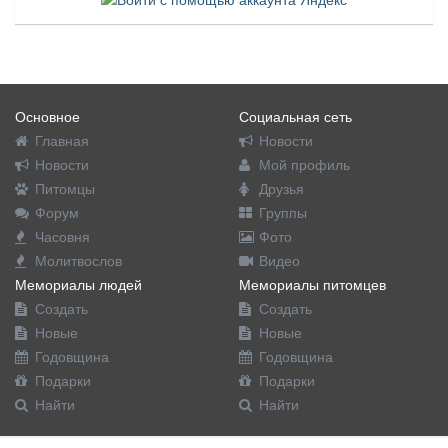
Основное
Социальная сеть
Главная
Новости
Новости
Мой профиль
Питомцы
Друзья
Форум
Группы
Часовня
Фото
Молитвослов
Видео
Мемориалы людей
Мемориалы питомцев
Создать
Создать
Новые
Новые
Годовщина
Годовщина
Подарки
Подарки
Найти
Найти