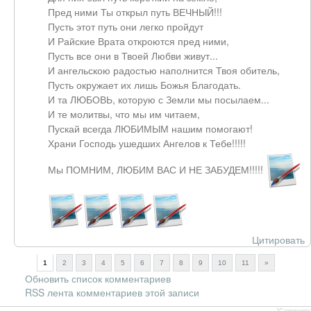
Пред ними Ты открыл путь ВЕЧНЫЙ!!!
Пусть этот путь они легко пройдут
И Райские Врата откроются пред ними,
Пусть все они в Твоей Любви живут...
И ангельскою радостью наполнится Твоя обитель,
Пусть окружает их лишь Божья Благодать.
И та ЛЮБОВЬ, которую с Земли мы посылаем...
И те молитвы, что мы им читаем,
Пускай всегда ЛЮБИМЫМ нашим помогают!
Храни Господь ушедших Ангелов к Тебе!!!!!
Мы ПОМНИМ, ЛЮБИМ ВАС И НЕ ЗАБУДЕМ!!!!!
Цитировать
1
2
3
4
5
6
7
8
9
10
11
»
Обновить список комментариев
RSS лента комментариев этой записи