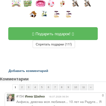
Подарить подарок!
Спрятать подарки (11!)
Добавить комментарий
Комментарии
1
2
3
4
5
6
7
8
9
10
11
»
0
#154
Инна Шайко
18.07.2026 06:54
Анфиса, девочка моя любимая... 10 лет на Радуге... Я