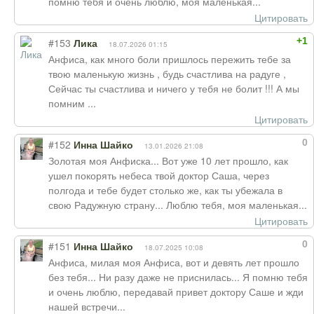
помню тебя и очень люблю, моя маленькая...
Цитировать
+1
#153
Лика
18.07.2026 01:15
Анфиса, как много боли пришлось пережить тебе за
твою маленькую жизнь , будь счастлива на радуге ,
Сейчас ты счастлива и ничего у тебя не болит !!! А мы
помним ...
Цитировать
0
#152
Инна Шайко
13.01.2026 21:08
Золотая моя Анфиска... Вот уже 10 лет прошло, как
ушел покорять небеса твой доктор Саша, через
полгода и тебе будет столько же, как ты убежала в
свою Радужную страну... Люблю тебя, моя маленькая...
Цитировать
0
#151
Инна Шайко
18.07.2025 10:08
Анфиса, милая моя Анфиса, вот и девять лет прошло
без тебя... Ни разу даже не приснилась... Я помню тебя
и очень люблю, передавай привет доктору Саше и жди
нашей встречи...