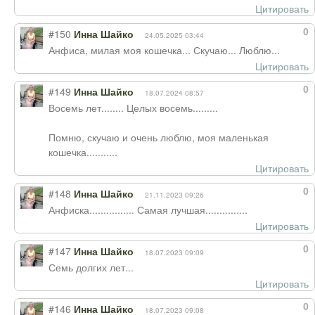
Цитировать
0
#150
Инна Шайко
24.05.2025 03:44
Анфиса, милая моя кошечка... Скучаю... Люблю...
Цитировать
0
#149
Инна Шайко
18.07.2024 08:57
Восемь лет........ Целых восемь.........
Помню, скучаю и очень люблю, моя маленькая
кошечка...........
Цитировать
0
#148
Инна Шайко
21.11.2023 09:26
Анфиска................ Самая лучшая...............
Цитировать
0
#147
Инна Шайко
18.07.2023 09:09
Семь долгих лет...
Цитировать
0
#146
Инна Шайко
18.07.2023 09:08