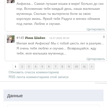
Анфиска... Самая лучшая кошка в мире! Больно до сих
пор. Вспоминаю тебя каждый день, наша маленькая
мученица. Сколько ты вытерпела боли за свою
короткую жизнь. Яркой тебе Радуги и мягких облаков
под лапки. Люблю и скучаю.
Цитировать
0
#145
Инна Шайко
18.07.2022 06:33
Милая мой Анфиска! Мы с тобой шесть лет в разлуке...
Я очень тебя люблю и скучаю... Возвращайся, жду
тебя, моя малышка мученица...
Цитировать
1
2
3
4
5
6
7
8
9
10
11
»
Обновить список комментариев
RSS лента комментариев этой записи
JComments
Данные