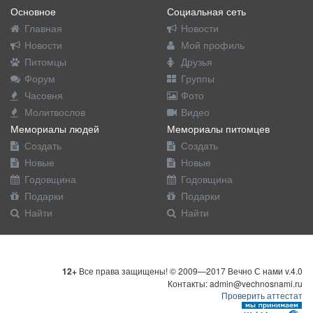
Основное
Социальная сеть
Главная
Новости
Новости
Мой профиль
Питомцы
Друзья
Форум
Группы
Часовня
Фото
Молитвослов
Видео
Мемориалы людей
Мемориалы питомцев
Создать
Создать
Новые
Новые
Годовщина
Годовщина
Подарки
Подарки
Найти
Найти
12+
Все права защищены! © 2009—2017 Вечно С нами v.4.0
Контакты: admin@vechnosnami.ru
Проверить аттестат