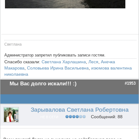
Cветлана
Администратор запретил публиковать записи гостям.
Спасибо сказали:
Светлана Харлашина
,
Леся
,
Анечка
Макарова
,
Соловьева Ирина Васильевна
,
изюмова валентина
николаевна
Мы Вас долго искали!!! :)
#1953
Зарывалова Светлана Робертовна
Сообщений: 88
НЕ В СЕТИ