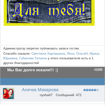
Администратор запретил публиковать записи гостям.
Спасибо сказали:
Светлана Харлашина
,
Леся
,
ОльгаН
,
Ирина
Юрьевна
,
Губанова Татьяна
у этого пользователя есть и 1
других благодарностей
Мы Вас долго искали!!! :)
#1595
Анечка Макарова
НЕ В СЕТИ
nysha67
Сообщений: 472