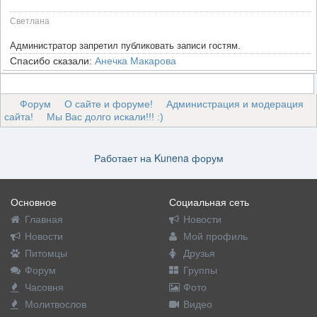
Cветлана
Администратор запретил публиковать записи гостям.
Спасибо сказали:
Анечка Макарова
Форум
О сайте и форуме!
Администрация и модерация
сайта!
Мы Вас долго искали!!! :)
Работает на
Kunena форум
Основное
Социальная сеть
Главная
Новости
Новости
Мой профиль
Питомцы
Друзья
Форум
Группы
Часовня
Фото
Молитвослов
Видео