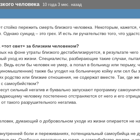
зкого человека
10 года 3 мес. назад
 стойко пережить смерть близкого человека. Некоторым, кажется, 
 Однако суицид – это грех. И есть ли ручательство того, что удас
а «тот свет» за близким человеком?
рых на фоне утраты близкого дестабилизируется, в результате чего
ный уход из жизни. Специалисты, разбирающие такие случаи, пыта
. Ведь если бы человек не умер, а попал в больницу или тюрьму, ч
 единомышленник) также бы угодил на больничную койку или сел бы 
родство или близкие отношения, не содержат вместе. Так, где же 
а с самоубийством?
есут сильный негатив и буквально запускают программу самоунич
адающему человеку постепенно отстраняются от него и его отрица
от такого разрушительного негатива.
 человек, думающий о добровольном уходе из жизни опирается не н
внутренней боли и переживаниях, потенциальный самоубийца не дум
друзьям. Особенно преступно мыслить о самоубийстве людям, у кот