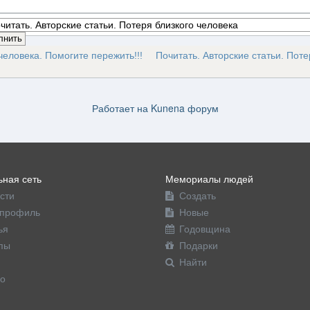
человека. Помогите пережить!!!
Почитать. Авторские статьи. Поте
Работает на
Kunena форум
ная сеть
Мемориалы людей
сти
Создать
профиль
Новые
ья
Годовщина
пы
Подарки
Найти
о