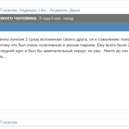
 Глазкова
,
Надежда
,
Lika
,
Людмила
,
Даша
зкого человека
9 года 6 мес. назад
бенно пунктик 2 сразу вспоминаю своего друга, он к сожалению по
Потому что был очень позитивным и умным парнем. Ему всего было 
следний курс и был бы замечательный хирург, но увы...Никто до сих
ь...
 Глазкова