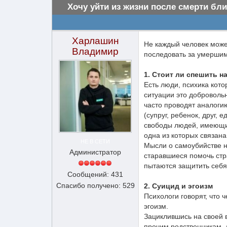
Хочу уйти из жизни после смерти бли
Харлашин
Не каждый человек может
Владимир
последовать за умершим.
1. Стоит ли спешить н
Есть люди, психика кото
ситуации это доброволь
часто проводят аналогию
(супруг, ребенок, друг,
свободы людей, имеющих 
одна из которых связан
НЕ В СЕТИ
Мысли о самоубийстве н
Администратор
старавшиеся помочь стр
пытаются защитить себя 
Сообщений: 431
Спасибо получено: 529
2. Суицид и эгоизм
Психологи говорят, что
эгоизм.
Зациклившись на своей 
прочим родственникам, 