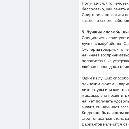
Получается, что человек
бесполезно, как лечить
Спиртное и наркотики н
какого-то своего забол
5. Лучшие способы вы
Специалисты советуют с
лучше самоубийства. Са
Эксперты говорят, что ч
начинает восприниматьс
положительные утвержде
любви» очень даже прив
Один из лучших способов
одиноким людям – вариа
литературы или книг по
максимально посвятить 
начнет получать удоволь
значит, он начинает воз
Когда скорбь слишком в
стоит опасаться столь к
Вариантов излечится от 