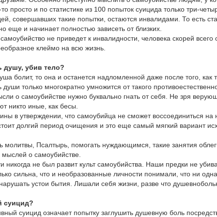
к-то просто и по статистике из 100 попыток суицида только три-че
дей, совершавших такие попытки, остаются инвалидами. То есть ст
о еще и начинает полностью зависеть от близких.
самоубийство не приведет к инвалидности, человека скорей всего 
оеобразное клеймо на всю жизнь.
ь душу, убив тело?
уша болит, то она и останется надломленной даже после того, как 
 души только многократно умножится от такого противоестественно
ысли о самоубийстве нужно буквально гнать от себя. Не зря верую
т никто иные, как бесы.
ины в утверждении, что самоубийца не сможет воссоединиться на
тоит долгий период очищения и это еще самый мягкий вариант исх
ь молитвы, Псалтырь, помогать нуждающимся, такие занятия облегч
 мыслей о самоубийстве.
и никогда не был развит культ самоубийства. Наши предки не убив
ько сильна, что и необразованные личности понимали, что ни одна
 нарушать устои бытия. Лишали себя жизни, разве что душевноболь
й суицид?
сивный суицид означает попытку заглушить душевную боль посредст