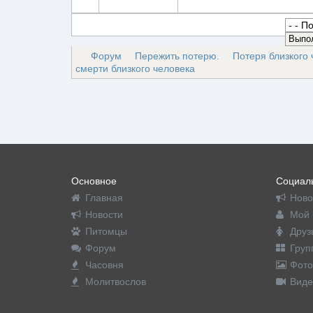
Форум
Пережить потерю.
Потеря близкого 
смерти близкого человека
Основное
Социаль
Главная
Ново
Новости
Мой 
Питомцы
Друз
Форум
Груп
Часовня
Фото
Молитвослов
Виде