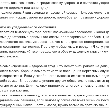
 опять-таки сознательно вредит своему здоровью и пытается укорот
 ею же перелом или аппендицит.
е единственный вид суицида в пассивной форме. Человек может от
евания или искать смерти на дороге, пренебрегая правилами дорож
йти из упаднического состояния
тараться выплеснуть горе всеми возможными способами. Любой д
мые действенные приемы это слезы, проговаривание проблемы, ко
еловеческая психика устроена так, что многократное повторение, к
я сознанием, как истина. Поэтому любые мысли вроде: «Я хочу уме
ния, например: «Я все преодолею и обрету душевную гармонию» и
етствуются.
 самоисцеления – здоровый труд. Это может быть работа на даче, 
нтов масса. Хорошо помогают частые посещения церковных служб
 саморазвитию. Если у скорбящего человека имеются пожилые роди
себя семье. В процессе служения другим обязательно наметится пр
ствие от жизни. Если человек принимается строить новые планы, ме
вращаться к жизни.
елика, можно временно удалиться в монастырь, где в умиротворен
ардинальных решений, если человеку ближе светская жизнь он бес
суицидальных наклонностей масса, нужно только выбрать жизнь, а 