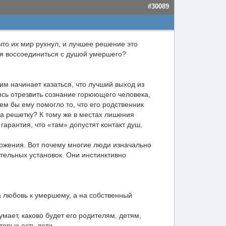
#30089
что их мир рухнул, и лучшее решение это
тся воссоединиться с душой умершего?
 им начинает казаться, что лучший выход из
ясь отрезвить сознание горюющего человека,
ем бы ему помогло то, что его родственник
за решетку? К тому же в местах лишения
гарантия, что «там» допустят контакт душ,
тожения. Вот почему многие люди изначально
тельных установок. Они инстинктивно
а любовь к умершему, а на собственный
ает, каково будет его родителям, детям,
орых есть дети.