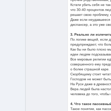
Кстати убить себя не та
что 30-40 процентов лю
решает свою проблему, н
Даже если неудавшееся 
диспансер, а это уже св
3. Реально ли излечит
По логике вещей, если д
предупреждают, что боль
Как бы ни было плохо м
идеи людям подсказываю
Все мировые религии ед
совершенного ему предс
о более страшной каре.
Скорбящему стоит читат
Господом не может быть
На Руси даже в древност
Вера людей была настол
человека до того, чтобы
4. Что такое пассивны
Такое понятие, как пас