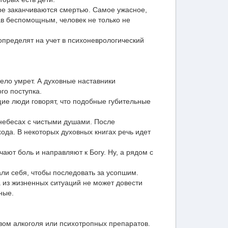
тыре заканчиваются смертью. Самое ужасное,
ав беспомощным, человек не только не
определят на учет в психоневрологический
тело умрет. А духовные наставники
го поступка.
щие люди говорят, что подобные губительные
 небесах с чистыми душами. После
ода. В некоторых духовных книгах речь идет
ают боль и направляют к Богу. Ну, а рядом с
али себя, чтобы последовать за усопшим.
 из жизненных ситуаций не может довести
ные.
вом алкоголя или психотропных препаратов.