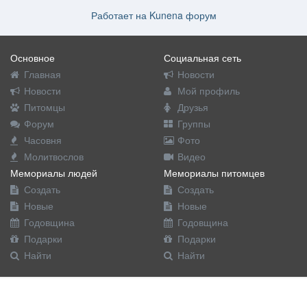
Работает на
Kunena форум
Основное
Социальная сеть
Главная
Новости
Новости
Мой профиль
Питомцы
Друзья
Форум
Группы
Часовня
Фото
Молитвослов
Видео
Мемориалы людей
Мемориалы питомцев
Создать
Создать
Новые
Новые
Годовщина
Годовщина
Подарки
Подарки
Найти
Найти