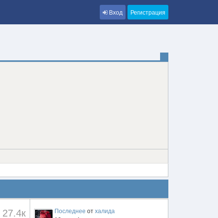
Вход
Регистрация
27.4к
Последнее
от
халида