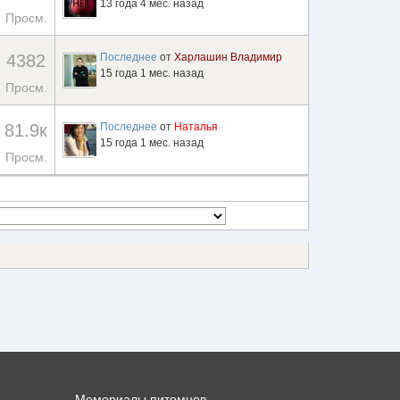
13 года 4 мес. назад
Просм.
4382
Последнее
от
Харлашин Владимир
15 года 1 мес. назад
Просм.
81.9к
Последнее
от
Наталья
15 года 1 мес. назад
Просм.
Мемориалы питомцев