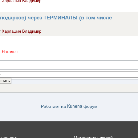
т
Харлашин Владимир
 подарков) через ТЕРМИНАЛЫ (в том числе
т
Харлашин Владимир
т
Наталья
Работает на
Kunena форум
ная сеть
Мемориалы людей