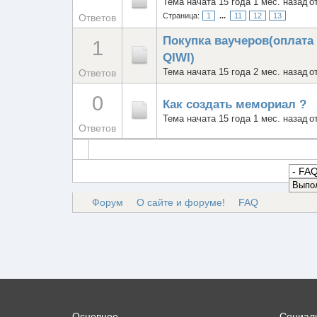
Тема начата 15 года 1 мес. назад
о
Страница:
1
...
11
12
13
Ответов
Покупка ваучеров(оплата
1
QIWI)
Ответов
Тема начата 15 года 2 мес. назад
о
0
Как создать мемориал ?
Тема начата 15 года 1 мес. назад
о
Ответов
Форум
О сайте и форуме!
FAQ
Основное
Социаль