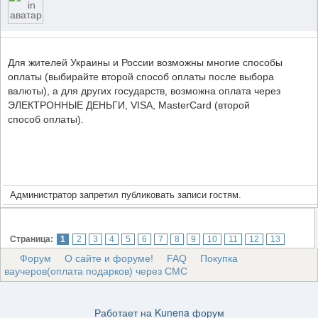
Для жителей Украины и России возможны многие способы
оплаты (выбирайте второй способ оплаты после выбора
валюты), а для других государств, возможна оплата через
ЭЛЕКТРОННЫЕ ДЕНЬГИ, VISA, MasterCard (второй
способ оплаты).
Администратор запретил публиковать записи гостям.
Страница:
1
2
3
4
5
6
7
8
9
10
11
12
13
Форум
О сайте и форуме!
FAQ
Покупка
ваучеров(оплата подарков) через СМС
Работает на
Kunena форум