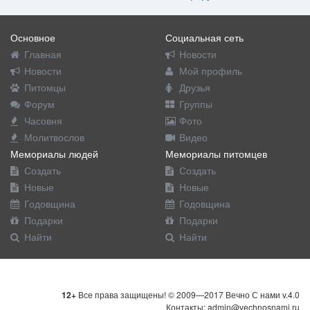
Основное
Социальная сеть
Главная
Новости
Новости
Мой профиль
Питомцы
Друзья
Форум
Группы
Часовня
Фото
Молитвослов
Видео
Мемориалы людей
Мемориалы питомцев
Создать
Создать
Новые
Новые
Годовщина
Годовщина
Подарки
Подарки
Найти
Найти
12+
Все права защищены! © 2009—2017 Вечно С нами v.4.0
Контакты: admin@vechnosnami.ru