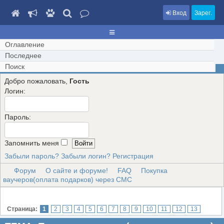
Вход
Зарег.
Оглавление
Последнее
Поиск
Добро пожаловать,
Гость
Логин:
Пароль:
Запомнить меня
Забыли пароль?
Забыли логин?
Регистрация
Форум
О сайте и форуме!
FAQ
Покупка
ваучеров(оплата подарков) через СМС
Страница:
1
2
3
4
5
6
7
8
9
10
11
12
13