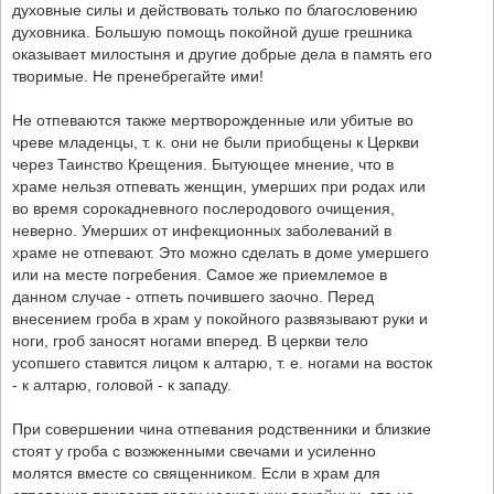
духовные силы и действовать только по благословению
духовника. Большую помощь покойной душе грешника
оказывает милостыня и другие добрые дела в память его
творимые. Не пренебрегайте ими!
Не отпеваются также мертворожденные или убитые во
чреве младенцы, т. к. они не были приобщены к Церкви
через Таинство Крещения. Бытующее мнение, что в
храме нельзя отпевать женщин, умерших при родах или
во время сорокадневного послеродового очищения,
неверно. Умерших от инфекционных заболеваний в
храме не отпевают. Это можно сделать в доме умершего
или на месте погребения. Самое же приемлемое в
данном случае - отпеть почившего заочно. Перед
внесением гроба в храм у покойного развязывают руки и
ноги, гроб заносят ногами вперед. В церкви тело
усопшего ставится лицом к алтарю, т. е. ногами на восток
- к алтарю, головой - к западу.
При совершении чина отпевания родственники и близкие
стоят у гроба с возжженными свечами и усиленно
молятся вместе со священником. Если в храм для