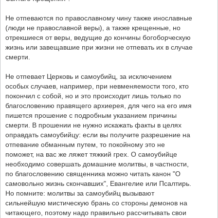
Не отпеваются по православному чину также инославные
(люди не православной веры), а также крещенные, но
отрекшиеся от веры, ведущие до кончины богоборческую
жизнь или завещавшие при жизни не отпевать их в случае
смерти.
Не отпевает Церковь и самоубийц, за исключением
особых случаев, например, при невменяемости того, кто
покончил с собой, но и это происходит лишь только по
благословению правящего архиерея, для чего на его имя
пишется прошение с подробным указанием причины
смерти. В прошении не нужно искажать факты в целях
оправдать самоубийцу: если вы получите разрешение на
отпевание обманным путем, то покойному это не
поможет, на вас же ляжет тяжкий грех. О самоубийце
необходимо совершать домашние молитвы, в частности,
по благословению священника можно читать канон "О
самовольно жизнь скончавших", Евангелие или Псалтирь.
Но помните: молитвы за самоубийц вызывают
сильнейшую мистическую брань со стороны демонов на
читающего, поэтому надо правильно рассчитывать свои