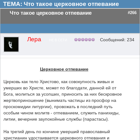
ТЕМА: Что такое церковное отпевание
Что такое церковное отпевание
#266
Лера
Сообщений: 234
НЕ В СЕТИ
Церковное отпевание
Церковь как тело Христово, как совокупность живых и
умерших во Христе, может по благодати, данной ей от
Бога, молиться за усопших, приносить за них бескровное
жертвоприношение (вынимать частицы из просфор на
проскомидии литургии), провожать в последний путь
особым чином молитв - отпеванием, служить панихиды,
литии, вечерние заупокойные службы (парастасы).
На третий день по кончине умерший православный
христианин удостаивается церковного отпевания и