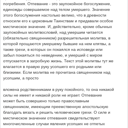
погребения. Отпевание - это заупокойное богослужение,
единожды совершаемое над телом умершего. Значение
этого богослужения настолько велико, что в древности
относили его к церковным Таинствам и придавали особое
мистическое значение. И, действительно, кроме обычных
заупокойных молитвословий, над умершим читается
(обязательно священником) разрешительная молитва, в
которой прощаются умершему бывшие на нем клятвы, а
также грехи, в которых он покаялся на исповеди или
забыл покаяться по неведению, и умерший с миром
отпускается в загробную жизнь. Текст этой молитвы тут же
влагается в правую руку усопшего его родными или
близкими. Если молитва не прочитана священником над
усопшим, а просто
вложена родственниками в руку покойного, то она никакой
силы не имеет и никакой роли не играет. Отпевание
может быть совершено только православным
священником, имеющим преемственную апостольскую
благодать вязать и решить человеческие грехи. О силе и
мистическом значении отпевания свидетельствуют
многочисленные случаи явления усопших не отпетых