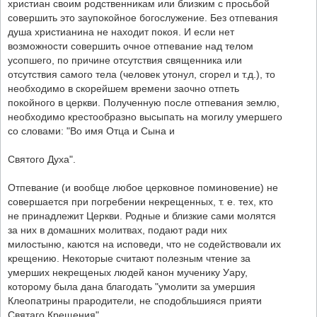
христиан своим родственникам или близким с просьбой
совершить это заупокойное богослужение. Без отпевания
душа христианина не находит покоя. И если нет
возможности совершить очное отпевание над телом
усопшего, по причине отсутствия священника или
отсутствия самого тела (человек утонул, сгорел и т.д.), то
необходимо в скорейшем времени заочно отпеть
покойного в церкви. Полученную после отпевания землю,
необходимо крестообразно высыпать на могилу умершего
со словами: "Во имя Отца и Сына и
Святого Духа".
Отпевание (и вообще любое церковное поминовение) не
совершается при погребении некрещенных, т. е. тех, кто
не принадлежит Церкви. Родные и близкие сами молятся
за них в домашних молитвах, подают ради них
милостыню, каются на исповеди, что не содействовали их
крещению. Некоторые считают полезным чтение за
умерших некрещеных людей канон мученику Уару,
которому была дана благодать "умолити за умершия
Клеопатрины прародители, не сподобльшияся прияти
Святаго Крещения".