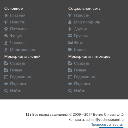
Основное
Социальная сеть
Главная
Новости
Новости
Мой профиль
Питомцы
Друзья
Форум
Группы
Часовня
Фото
Молитвослов
Видео
Мемориалы людей
Мемориалы питомцев
Создать
Создать
Новые
Новые
Годовщина
Годовщина
Подарки
Подарки
Найти
Найти
12+
Все права защищены! © 2009—2017 Вечно С нами v.4.0
Контакты: admin@vechnosnami.ru
Проверить аттестат