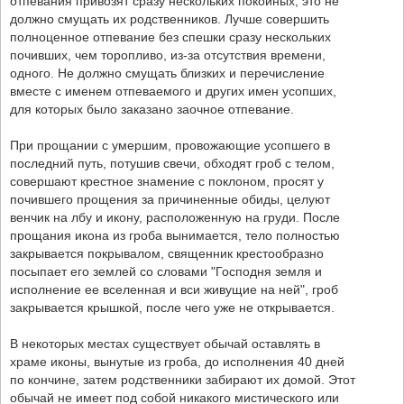
отпевания привозят сразу нескольких покойных, это не
должно смущать их родственников. Лучше совершить
полноценное отпевание без спешки сразу нескольких
почивших, чем торопливо, из-за отсутствия времени,
одного. Не должно смущать близких и перечисление
вместе с именем отпеваемого и других имен усопших,
для которых было заказано заочное отпевание.
При прощании с умершим, провожающие усопшего в
последний путь, потушив свечи, обходят гроб с телом,
совершают крестное знамение с поклоном, просят у
почившего прощения за причиненные обиды, целуют
венчик на лбу и икону, расположенную на груди. После
прощания икона из гроба вынимается, тело полностью
закрывается покрывалом, священник крестообразно
посыпает его землей со словами "Господня земля и
исполнение ее вселенная и вси живущие на ней", гроб
закрывается крышкой, после чего уже не открывается.
В некоторых местах существует обычай оставлять в
храме иконы, вынутые из гроба, до исполнения 40 дней
по кончине, затем родственники забирают их домой. Этот
обычай не имеет под собой никакого мистического или