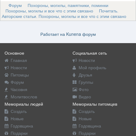
Форум
Похороны, могилы, памятники, поминки
Похороны, могилы и все что с этим связано
Почитать.
Авторские статьи. Похороны, могилы и все что с этим связано
Работает на
Kunena форум
Основное
Социальная сеть
Главная
Новости
Новости
Мой профиль
Питомцы
Друзья
Форум
Группы
Часовня
Фото
Молитвослов
Видео
Мемориалы людей
Мемориалы питомцев
Создать
Создать
Новые
Новые
Годовщина
Годовщина
Подарки
Подарки