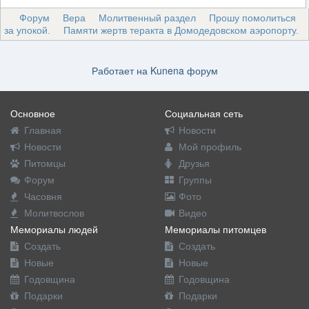
Форум
Вера
Молитвенный раздел
Прошу помолиться
за упокой.
Памяти жертв теракта в Домодедовском аэропорту.
Работает на
Kunena форум
Основное
Социальная сеть
Главная
Новости
Новости
Мой профиль
Питомцы
Друзья
Форум
Группы
Часовня
Фото
Молитвослов
Видео
Мемориалы людей
Мемориалы питомцев
Создать
Создать
Новые
Новые
Годовщина
Годовщина
Подарки
Подарки