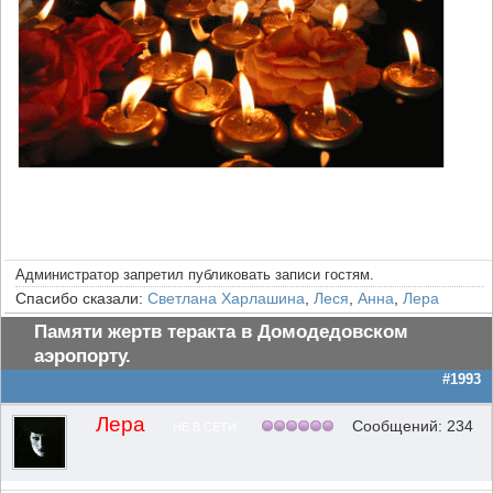
Администратор запретил публиковать записи гостям.
Спасибо сказали:
Светлана Харлашина
,
Леся
,
Анна
,
Лера
Памяти жертв теракта в Домодедовском
аэропорту.
#1993
Лера
Сообщений: 234
НЕ В СЕТИ