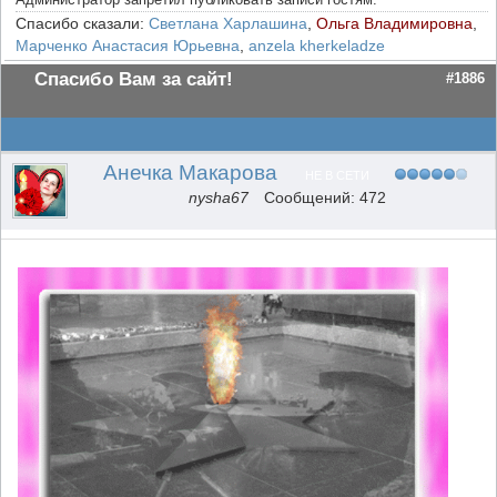
Спасибо сказали:
Светлана Харлашина
,
Ольга Владимировна
,
Марченко Анастасия Юрьевна
,
anzela kherkeladze
Спасибо Вам за сайт!
#1886
Анечка Макарова
НЕ В СЕТИ
nysha67
Сообщений: 472