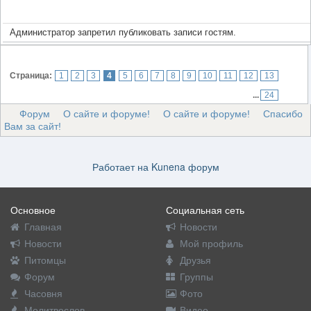
Администратор запретил публиковать записи гостям.
Страница:
1
2
3
4
5
6
7
8
9
10
11
12
13
...
24
Форум
О сайте и форуме!
О сайте и форуме!
Спасибо
Вам за сайт!
Работает на
Kunena форум
Основное
Социальная сеть
Главная
Новости
Новости
Мой профиль
Питомцы
Друзья
Форум
Группы
Часовня
Фото
Молитвослов
Видео