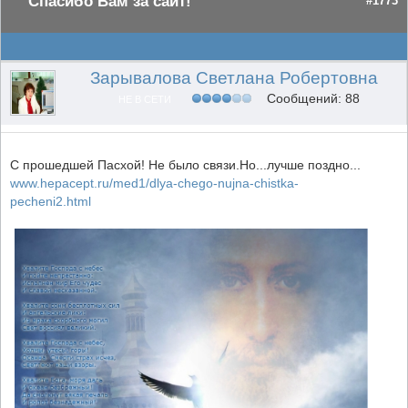
Спасибо Вам за сайт!
#1773
Зарывалова Светлана Робертовна
Сообщений: 88
НЕ В СЕТИ
С прошедшей Пасхой! Не было связи.Но...лучше поздно...
www.hepacept.ru/med1/dlya-chego-nujna-chistka-
pecheni2.html