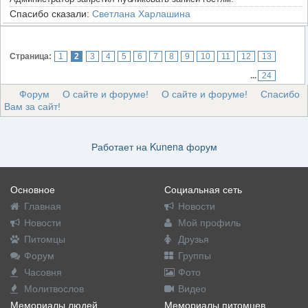
Спасибо сказали:
Светлана Харлашина
Страница:
1
2
3
4
5
6
7
8
9
10
11
12
13
...
24
Форум
О сайте и форуме!
О сайте и форуме!
Спасибо
Вам за сайт!
Работает на
Kunena форум
Основное
Социальная сеть
Главная
Новости
Новости
Мой профиль
Питомцы
Друзья
Форум
Группы
Часовня
Фото
Молитвослов
Видео
Мемориалы людей
Мемориалы питомцев