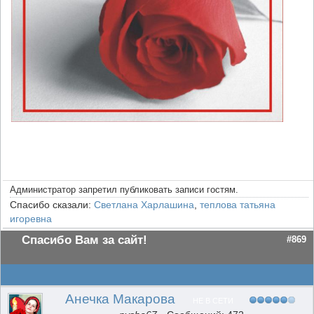
Администратор запретил публиковать записи гостям.
Спасибо сказали:
Светлана Харлашина
,
теплова татьяна
игоревна
Спасибо Вам за сайт!
#869
Анечка Макарова
НЕ В СЕТИ