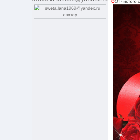
О
От чистог