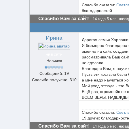
Спасибо сказали:
Светл
благодарностей
Спасибо Вам за сайт!
14 года 5 мес. назад
Ирина
Дорогая семья Харлаши
Я безмерно благодарна с
именно на сайт, создан
НЕ В СЕТИ
рассматривала Ваш сайт
Новичок
не сделала.
Благодаря Вам, я научи
Сообщений: 19
Пусть эти костыли были 
Спасибо получено: 310
а мне надо научиться хо
Мой уход отсюда - это 
Ещё раз, огромнейшее с
ВСЕМ ВЕРЫ, НАДЕЖДЫ, 
Спасибо сказали:
Светл
19 других благодарност
Спасибо Вам за сайт!
14 года 5 мес. назад