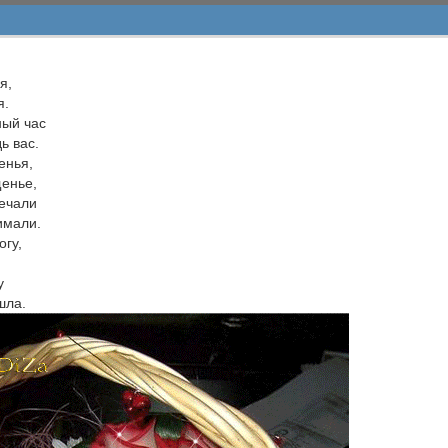
я,
я.
ный час
ь вас.
енья,
щенье,
печали
имали.
огу,
у
шла.