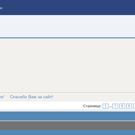
м
е!
Спасибо Вам за сайт!
Страница:
1
...
7
8
9