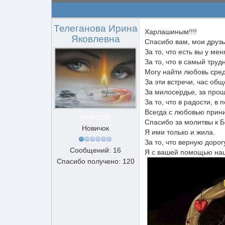
Телеганова Ирина
Харлашиным!!!!
Яковлевна
Спасибо вам, мои друзь
За то, что есть вы у мен
За то, что в самый труд
Могу найти любовь сред
За эти встречи, час общ
За милосердье, за про
За то, что в радости, в 
Всегда с любовью прин
НЕ В СЕТИ
Спасибо за молитвы к Б
Новичок
Я ими только и жила.
За то, что верную дорог
Сообщений: 16
Я с вашей помощью на
Спасибо получено: 120