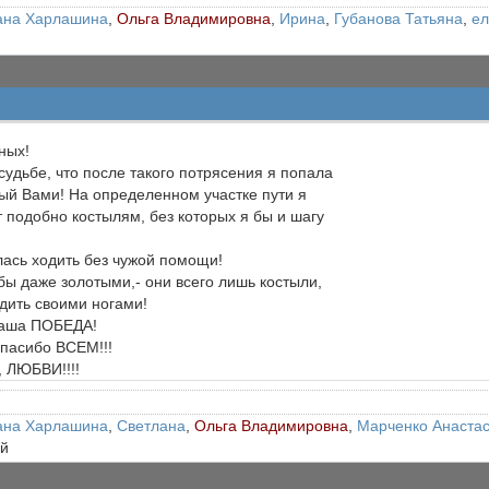
ана Харлашина
,
Ольга Владимировна
,
Ирина
,
Губанова Татьяна
,
ел
ных!
удьбе, что после такого потрясения я попала
ный Вами! На определенном участке пути я
 подобно костылям, без которых я бы и шагу
лась ходить без чужой помощи!
бы даже золотыми,- они всего лишь костыли,
дить своими ногами!
Ваша ПОБЕДА!
пасибо ВСЕМ!!!
ЛЮБВИ!!!!
ана Харлашина
,
Светлана
,
Ольга Владимировна
,
Марченко Анаста
ей