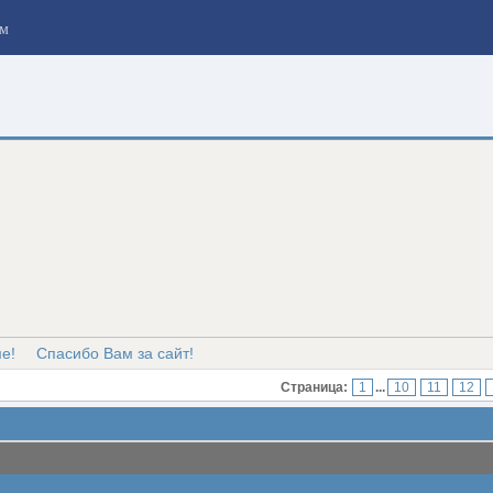
м
е!
Спасибо Вам за сайт!
Страница:
1
...
10
11
12