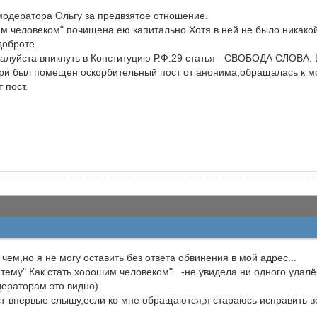
модератора Ольгу за предвзятое отношение.
им человеком" почищена ею капитально.Хотя в ней не было никако
доброте.
алуйста вникнуть в Конституцию Р.Ф.29 статья - СВОБОДА СЛОВА.
ери был помещен оскорбительный пост от анонима,обращалась к мо
 пост.
чем,но я не могу оставить без ответа обвинения в мой адрес...
тему" Как стать хорошим человеком"...-не увидела ни одного удалён
ераторам это видно).
т-впервые слышу,если ко мне обращаются,я стараюсь исправить вс