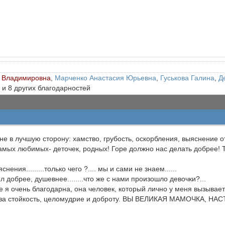
 Владимировна
,
Марченко Анастасия Юрьевна
,
Гуськова Галина
,
Д
 и 8 других благодарностей
не в лучшую сторону: хамство, грубость, оскорбления, выяснение 
мых любимых- деточек, родных! Горе должно нас делать добрее! Та
ения.........только чего ?.... мы и сами не знаем......
 добрее, душевнее........что же с нами произошло девочки?...
 я очень благодарна, она человек, который лично у меня вызыва
за стойкость, целомудрие и доброту. ВЫ ВЕЛИКАЯ МАМОЧКА, НА