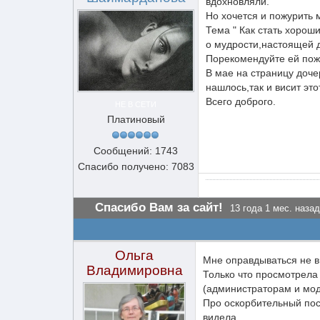
вдохновляли.
Но хочется и пожурить 
Тема " Как стать хорош
о мудрости,настоящей 
Порекомендуйте ей пож
В мае на страницу доч
нашлось,так и висит этот
Всего доброго.
НЕ В СЕТИ
Платиновый
Сообщений: 1743
Спасибо получено: 7083
Спасибо Вам за сайт!
13 года 1 мес. назад
Ольга
Мне оправдываться не в 
Владимировна
Только что просмотрела 
(администраторам и мод
Про оскорбительный пос
видела...