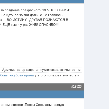
а за создание прекрасного "ВЕЧНО С НАМИ".
 но идти по жизни дальше...А главное -
т уж ... ВО ИСТИНУ...ДРУЗЬЯ ПОЗНАЮТСЯ В
ЩЕ тысячу раз ЖИВ! СПАСИБО!!!!!!!!!!!!!
Администратор запретил публиковать записи гостям.
бовь
,
юсубова ирина
у этого пользователя есть и
#19523
в нем ответов .Посты Светланы- всегда