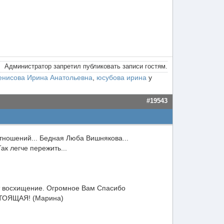
Администратор запретил публиковать записи гостям.
енисова Ирина Анатольевна
,
юсубова ирина
у
#19543
отношений... Бедная Люба Вишнякова...
к легче пережить...
ет восхищение. Огромное Вам Спасибо
СТОЯЩАЯ! (Марина)