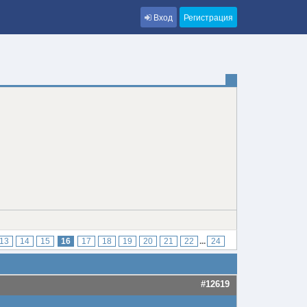
Вход
Регистрация
13
14
15
16
17
18
19
20
21
22
...
24
#12619