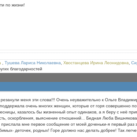
ти по жизни!
а
,
Тушева Лариса Николаевна
,
Хвостанцева Ирина Леонидовна
,
Си
ругих благодарностей
ак резанули меня эти слова!!! Очень неуважительно к Ольге Владим
поддержала очень многих женщин, которые от горя совершенно пот
весницы, казалось бы жизненный опыт одинаков, а я беру с неё пр
сть, оскорбления, выяснение отношений... Бедная Люба Вишнякова..
а прислала мне первое сообщение от моей доченьки-я первый раз 
мых- деточек, родных! Горе должно нас делать добрее! Так легче