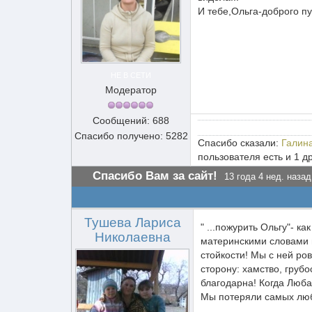
И тебе,Ольга-доброго пу
НЕ В СЕТИ
Модератор
Сообщений: 688
Спасибо получено: 5282
Спасибо сказали:
Галин
пользователя есть и 1 д
Спасибо Вам за сайт!
13 года 4 нед. назад
Тушева Лариса
" ...пожурить Ольгу"- к
Николаевна
материнскими словами 
стойкости! Мы с ней ро
сторону: хамство, грубо
благодарна! Когда Люб
Мы потеряли самых люби