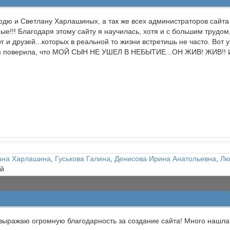
одю и Светлану Харлашиных, а так же всех администраторов сайт
е!!! Благодаря этому сайту я научилась, хотя и с большим трудом,
г и друзей...которых в реальной то жизни встретишь не часто. Во
я поверила, что МОЙ СЫН НЕ УШЕЛ В НЕБЫТИЕ...ОН ЖИВ! ЖИВ!! И Е
ана Харлашина
,
Гуськова Галина
,
Денисова Ирина Анатольевна
,
Лю
ей
ыражаю огромную благодарность за создание сайта! Много нашла 