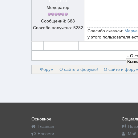
НЕ В СЕТИ
Модератор
Сообщений: 688
Спасибо получено: 5282
Спасибо сказали:
Марче
у этого пользователя ес
Форум
О сайте и форуме!
О сайте и форум
Основное
Социаль
Главная
Ново
Новости
Мой 