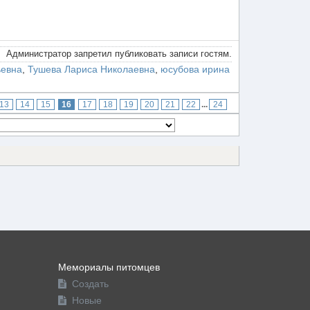
Администратор запретил публиковать записи гостям.
ьевна
,
Тушева Лариса Николаевна
,
юсубова ирина
13
14
15
16
17
18
19
20
21
22
...
24
Мемориалы питомцев
Создать
Новые