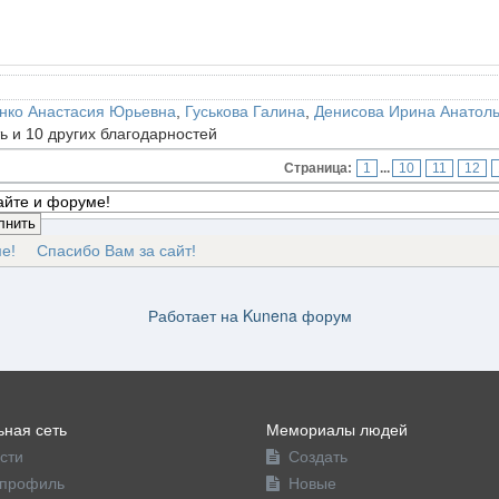
нко Анастасия Юрьевна
,
Гуськова Галина
,
Денисова Ирина Анатол
ть и 10 других благодарностей
Страница:
1
...
10
11
12
е!
Спасибо Вам за сайт!
Работает на
Kunena форум
ная сеть
Мемориалы людей
сти
Создать
профиль
Новые