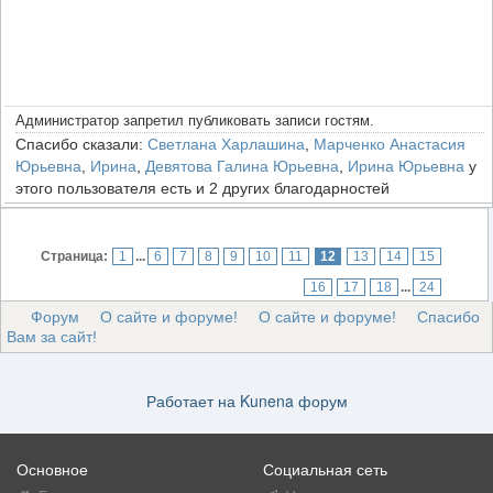
Администратор запретил публиковать записи гостям.
Спасибо сказали:
Светлана Харлашина
,
Марченко Анастасия
Юрьевна
,
Ирина
,
Девятова Галина Юрьевна
,
Ирина Юрьевна
у
этого пользователя есть и 2 других благодарностей
Страница:
1
...
6
7
8
9
10
11
12
13
14
15
16
17
18
...
24
Форум
О сайте и форуме!
О сайте и форуме!
Спасибо
Вам за сайт!
Работает на
Kunena форум
Основное
Социальная сеть