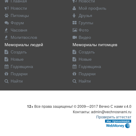
Главная
Новости
Новости
Мой профиль
Питомцы
Друзья
Форум
Группы
Часовня
Фото
Молитвослов
Видео
Мемориалы людей
Мемориалы питомцев
Создать
Создать
Новые
Новые
Годовщина
Годовщина
Подарки
Подарки
Найти
Найти
12+
Все права защищены! © 2009—2017 Вечно С нами v.4.0
Контакты: admin@vechnosnami.ru
Проверить аттестат