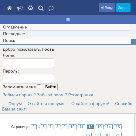
Вход
Зарег.
Оглавление
Последнее
Поиск
Добро пожаловать,
Гость
Логин:
Пароль:
Запомнить меня
Забыли пароль?
Забыли логин?
Регистрация
Форум
О сайте и форуме!
О сайте и форуме!
Спасибо
Вам за сайт!
Страница:
1
...
6
7
8
9
10
11
12
13
14
15
16
17
18
...
24