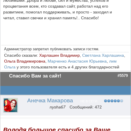
любимыми. Добра и любви, сил и мужества, успехов и
процветания всем, кто создавал сайт, работал над его
развитием, помогал поддерживать, и просто - заходил и
читал, ставил свечки и хранил память!.. Спасибо!
Администратор запретил публиковать записи гостям.
Спасибо сказали:
Харлашин Владимир
,
Светлана Харлашина
,
Ольга Владимировна
,
Марченко Анастасия Юрьевна
,
лим
Ольга
у этого пользователя есть и 4 других благодарностей
Спасибо Вам за сайт!
#5579
Анечка Макарова
НЕ В СЕТИ
nysha67
Сообщений: 472
Володя,большое спасибо за Ваше