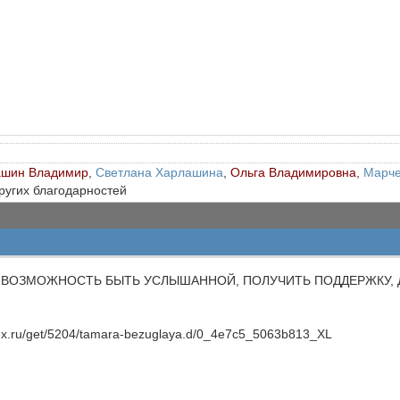
ашин Владимир
,
Светлана Харлашина
,
Ольга Владимировна
,
Марче
других благодарностей
А ВОЗМОЖНОСТЬ БЫТЬ УСЛЫШАННОЙ, ПОЛУЧИТЬ ПОДДЕРЖКУ, Д
andex.ru/get/5204/tamara-bezuglaya.d/0_4e7c5_5063b813_XL