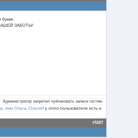
 букве,
т ВАШЕЙ ЗАБОТЫ!
Администратор запретил публиковать записи гостям.
на
,
лим Ольга
,
ОльгаН
у этого пользователя есть и
#5287