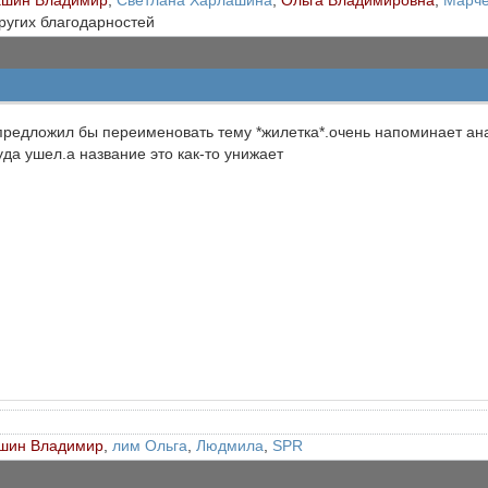
ашин Владимир
,
Светлана Харлашина
,
Ольга Владимировна
,
Марче
других благодарностей
 предложил бы переименовать тему *жилетка*.очень напоминает ан
уда ушел.а название это как-то унижает
шин Владимир
,
лим Ольга
,
Людмила
,
SPR