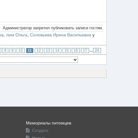
Администратор запретил публиковать записи гостям.
на
,
лим Ольга
,
Соловьева Ирина Васильевна
у
8
9
10
11
12
13
14
15
16
17
...
24
Мемориалы питомцев
Создать
Новые