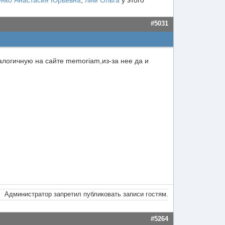
нко Анастасия Юрьевна
,
лим Ольга
у этого
#5031
алогичную на сайте memoriam,из-за нее да и
Администратор запретил публиковать записи гостям.
#5264