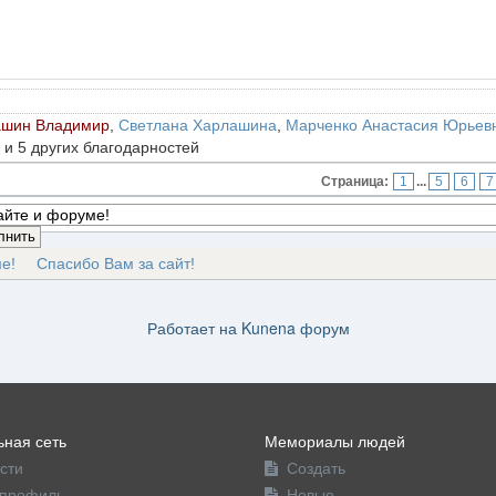
ашин Владимир
,
Светлана Харлашина
,
Марченко Анастасия Юрьев
 и 5 других благодарностей
Страница:
1
...
5
6
7
е!
Спасибо Вам за сайт!
Работает на
Kunena форум
ная сеть
Мемориалы людей
сти
Создать
профиль
Новые