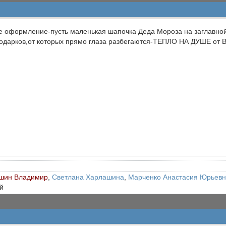
 оформление-пусть маленькая шапочка Деда Мороза на заглавной
подарков,от которых прямо глаза разбегаются-ТЕПЛО НА ДУШЕ о
шин Владимир
,
Светлана Харлашина
,
Марченко Анастасия Юрьев
й