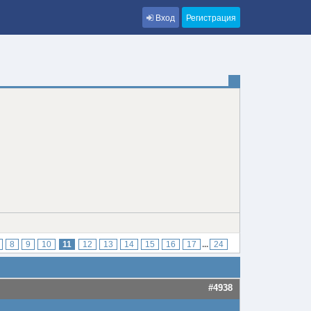
Вход
Регистрация
8
9
10
11
12
13
14
15
16
17
...
24
#4938