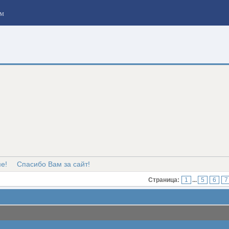
м
е!
Спасибо Вам за сайт!
Страница:
1
...
5
6
7