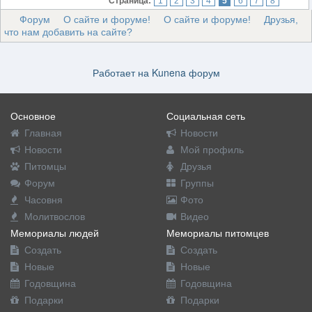
Страница:
1
2
3
4
5
6
7
8
Форум
О сайте и форуме!
О сайте и форуме!
Друзья,
что нам добавить на сайте?
Работает на
Kunena форум
Основное
Социальная сеть
Главная
Новости
Новости
Мой профиль
Питомцы
Друзья
Форум
Группы
Часовня
Фото
Молитвослов
Видео
Мемориалы людей
Мемориалы питомцев
Создать
Создать
Новые
Новые
Годовщина
Годовщина
Подарки
Подарки