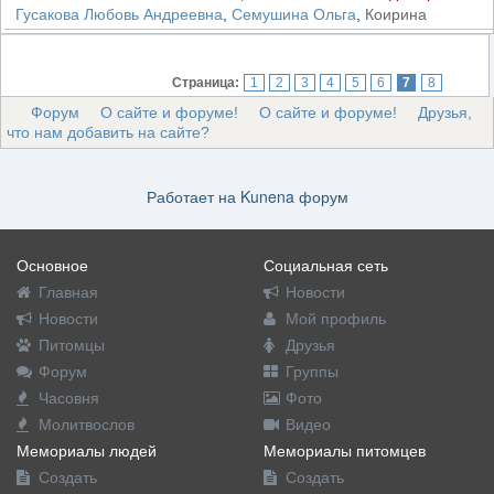
Гусакова Любовь Андреевна
,
Семушина Ольга
,
Коирина
Страница:
1
2
3
4
5
6
7
8
Форум
О сайте и форуме!
О сайте и форуме!
Друзья,
что нам добавить на сайте?
Работает на
Kunena форум
Основное
Социальная сеть
Главная
Новости
Новости
Мой профиль
Питомцы
Друзья
Форум
Группы
Часовня
Фото
Молитвослов
Видео
Мемориалы людей
Мемориалы питомцев
Создать
Создать