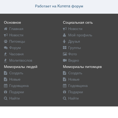
Работает на
Kunena форум
Основное
Социальная сеть
Главная
Новости
Новости
Мой профиль
Питомцы
Друзья
Форум
Группы
Часовня
Фото
Молитвослов
Видео
Мемориалы людей
Мемориалы питомцев
Создать
Создать
Новые
Новые
Годовщина
Годовщина
Подарки
Подарки
Найти
Найти