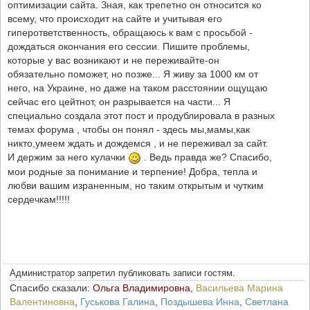
оптимизации сайта. Зная, как трепетно он относится ко
всему, что происходит на сайте и учитывая его
гиперответственность, обращаюсь к вам с просьбой -
дождаться окончания его сессии. Пишите проблемы,
которые у вас возникают и не переживайте-он
обязательно поможет, но позже... Я живу за 1000 км от
него, на Украине, но даже на таком расстоянии ощущаю
сейчас его цейтнот, он разрывается на части... Я
специально создала этот пост и продублировала в разных
темах форума , чтобы он понял - здесь мы,мамы,как
никто,умеем ждать и дождемся , и не переживал за сайт.
И держим за него кулачки
. Ведь правда же? Спасибо,
мои родные за понимание и терпение! Добра, тепла и
любви вашим израненным, но таким открытым и чутким
сердечкам!!!!!
Администратор запретил публиковать записи гостям.
Спасибо сказали:
Ольга Владимировна
,
Васильева Марина
Валентиновна
,
Гуськова Галина
,
Поздышева Инна
,
Светлана