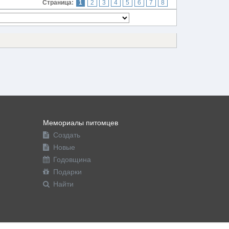
Страница:
1
2
3
4
5
6
7
8
Мемориалы питомцев
Создать
Новые
Годовщина
Подарки
Найти