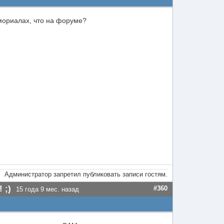
емориалах, что на форуме?
Администратор запретил публиковать записи гостям.
 ;)
#360
15 года 9 мес. назад