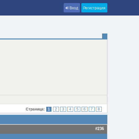
Вход
Регистрация
Страница:
1
2
3
4
5
6
7
8
#236