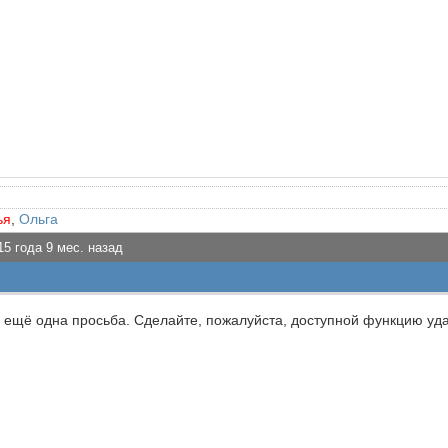
ья
,
Ольга
15 года 9 мес. назад
а ещё одна просьба. Сделайте, пожалуйста, доступной функцию уд