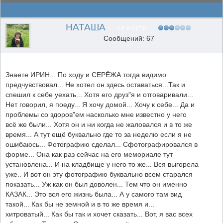
НАТАША
НЕ В СЕТИ
Сообщений: 67
Знаете ИРИН... По ходу и СЕРЁЖА тогда видимо
предчувствовал... Не хотел он здесь оставаться...Так и
спешил к себе уехать... Хотя его друз"я и отговаривали...
Нет говорил, я поеду... Я хочу домой... Хочу к себе... Да и
проблемы со здоров"ем насколько мне известно у него
всё же были... Хотя он и ни когда не жаловался и в то же
время... А тут ещё буквально где то за неделю если я не
ошибаюсь... Фотографию сделал... Сфотографировался в
форме... Она как раз сейчас на его мемориале тут
установлена... И на кладбище у него то же... Вся выгорела
уже.. И вот он эту фотографию буквально всем старался
показать... Уж как он был доволен... Тем что он именно
КАЗАК... Это вся его жизнь была... А у самого там вид
такой... Как бы не земной и в то же время и...
хитроватый... Как бы так и хочет сказать... Вот, я вас всех