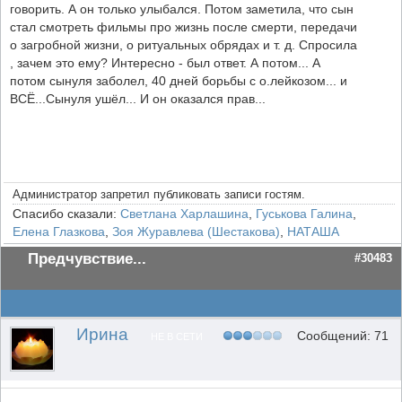
говорить. А он только улыбался. Потом заметила, что сын
стал смотреть фильмы про жизнь после смерти, передачи
о загробной жизни, о ритуальных обрядах и т. д. Спросила
, зачем это ему? Интересно - был ответ. А потом... А
потом сынуля заболел, 40 дней борьбы с о.лейкозом... и
ВСЁ...Сынуля ушёл... И он оказался прав...
Администратор запретил публиковать записи гостям.
Спасибо сказали:
Светлана Харлашина
,
Гуськова Галина
,
Елена Глазкова
,
Зоя Журавлева (Шестакова)
,
НАТАША
Предчувствие...
#30483
Ирина
Сообщений: 71
НЕ В СЕТИ