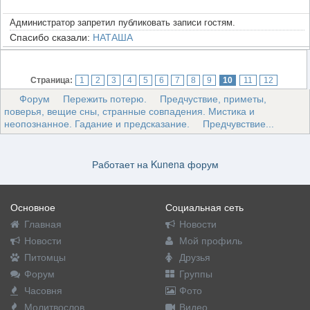
Администратор запретил публиковать записи гостям.
Спасибо сказали:
НАТАША
Страница:
1
2
3
4
5
6
7
8
9
10
11
12
Форум
Пережить потерю.
Предчуствие, приметы,
поверья, вещие сны, странные совпадения. Мистика и
неопознанное. Гадание и предсказание.
Предчувствие...
Работает на
Kunena форум
Основное
Социальная сеть
Главная
Новости
Новости
Мой профиль
Питомцы
Друзья
Форум
Группы
Часовня
Фото
Молитвослов
Видео