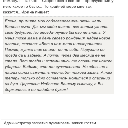
обманул... Так что... Скорее всего всё же... предчувствие у
него какое то было... По крайней мере мне так
кажется...
Ирина пишет:
Елена, примите мои соболезнования- очень жаль
Вашего сына. Да, мы люди такие- все хотим узнать
свое будущее. Но иногда- лучше бы его не знать. У
меня тоже мама в день своего рождения, надев новое
платье, сказала: «Вот в нем меня и похороните».
Помню, жутко так стало- не по себе. Поругали ее
тогда да и забыли. А почти через два месяца ее не
стало. Вот тогда и вспомнились те слова- как ножом
ударили. Видимо, что-то чувствовала. Но здесь не в
наших силах изменить что-либо- такова жизнь. А нам
теперь только одно остается- молиться о спасении
их душ. Царствие Небесное Вашему сыночку, а Вы
держитесь и не падайте духом!
Администратор запретил публиковать записи гостям.