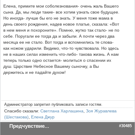
Елена, примите мои соболезнования- очень жаль Вашего
сына. Да, мы люди такие- все хотим узнать свое будущее.
Но иногда- лучше бы его не знать. У меня тоже мама в
день своего рождения, надев новое платье, сказала: «Вот
в нем меня и похороните». Помню, жутко так стало- не по
себе. Поругали ее тогда да и забыли. А почти через два
месяца ее не стало. Вот тогда и вспомнились те слова-
как ножом ударили. Видимо, что-то чувствовала. Но здесь
не в наших силах изменить что-либо- такова жизнь. А нам
теперь только одно остается- молиться о спасении их
душ. Царствие Небесное Вашему сыночку, а Вы
держитесь и не падайте духом!
Администратор запретил публиковать записи гостям.
Спасибо сказали:
Светлана Харлашина
,
Зоя Журавлева
(Шестакова)
,
Елена Джур
Предчувствие...
#30485