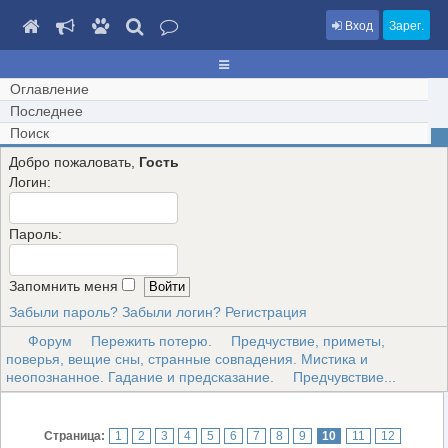
Вход
Зарег.
Оглавление
Последнее
Поиск
Добро пожаловать,
Гость
Логин:
Пароль:
Запомнить меня
Забыли пароль?
Забыли логин?
Регистрация
Форум
Пережить потерю.
Предчуствие, приметы,
поверья, вещие сны, странные совпадения. Мистика и
неопознанное. Гадание и предсказание.
Предчувствие...
Страница:
1
2
3
4
5
6
7
8
9
10
11
12