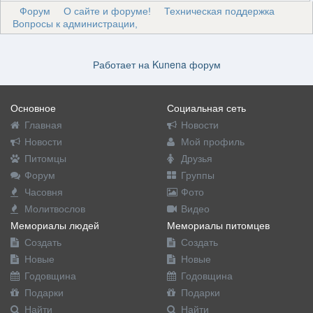
Форум
О сайте и форуме!
Техническая поддержка
Вопросы к администрации,
Работает на
Kunena форум
Основное
Социальная сеть
Главная
Новости
Новости
Мой профиль
Питомцы
Друзья
Форум
Группы
Часовня
Фото
Молитвослов
Видео
Мемориалы людей
Мемориалы питомцев
Создать
Создать
Новые
Новые
Годовщина
Годовщина
Подарки
Подарки
Найти
Найти