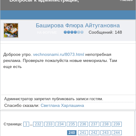
Баширова Флюра Айтугановна
Сообщений: 148
НА ФОРУМЕ
Доброое утро.
vechnosnami.ru/8073.html
непотребная
реклама. Проверьте пожалуйста новые мемориалы. Там
еще есть
Администратор запретил публиковать записи гостям.
Спасибо сказали:
Светлана Харлашина
Страница:
1
...
232
233
234
235
236
237
238
239
240
241
242
243
244