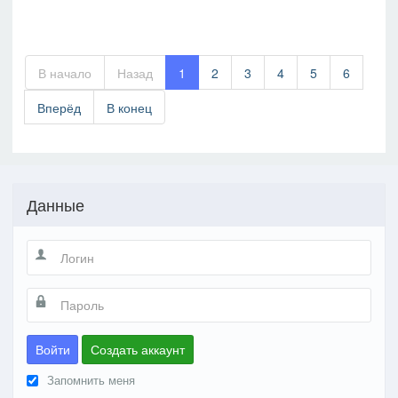
В начало
Назад
1
2
3
4
5
6
Вперёд
В конец
Данные
Войти
Создать аккаунт
Запомнить меня