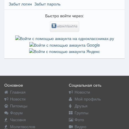
Забыт логин
Забыт пароль
Быстро войти через:
Основное
Социальная сеть
Главная
Новости
Новости
Мой профиль
Питомцы
Друзья
Форум
Группы
Часовня
Фото
Молитвослов
Видео