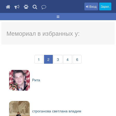
Вход
Зарег.
Мемориал в избранных у:
1
2
3
4
6
Рита
строганова светлана владим