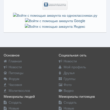
Основное
Социальная сеть
Главная
Новости
Новости
Мой профиль
Питомцы
Друзья
Форум
Группы
Часовня
Фото
Молитвослов
Видео
Мемориалы людей
Мемориалы питомцев
Создать
Создать
Новые
Новые