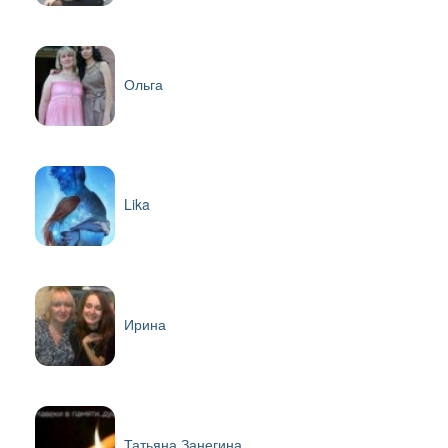
Ольга
Lika
Ирина
Татьяна Занегина