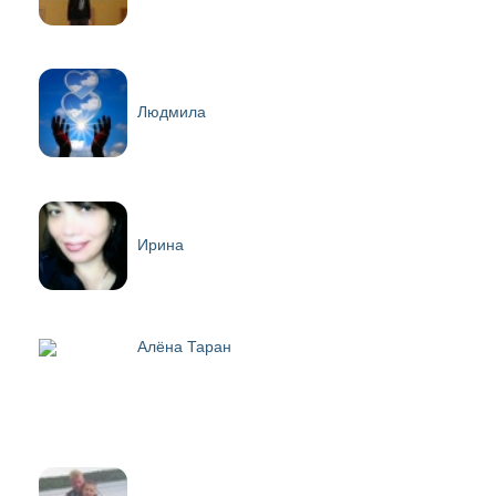
Людмила
Ирина
Алёна Таран