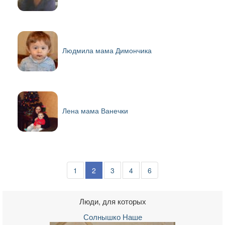
Людмила мама Димончика
Лена мама Ванечки
1
2
3
4
6
Люди, для которых
Солнышко Наше