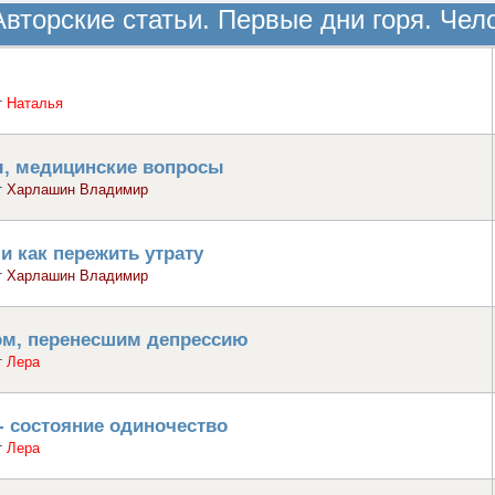
Авторские статьи. Первые дни горя. Чел
т
Наталья
ы, медицинские вопросы
т
Харлашин Владимир
и как пережить утрату
т
Харлашин Владимир
ком, перенесшим депрессию
т
Лера
- состояние одиночество
т
Лера