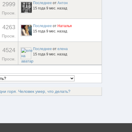
2999
Последнее
от
Антон
15 года 9 мес. назад
Просм.
4263
Последнее
от
Наталья
15 года 9 мес. назад
Просм.
4524
Последнее
от
елена
15 года 9 мес. назад
Просм.
дни горя. Человек умер, что делать?