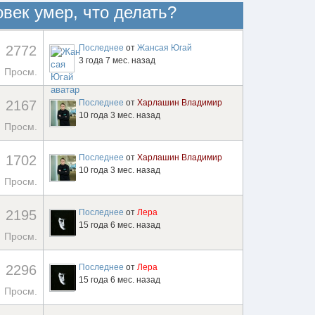
овек умер, что делать?
2772
Последнее
от
Жансая Югай
3 года 7 мес. назад
Просм.
2167
Последнее
от
Харлашин Владимир
10 года 3 мес. назад
Просм.
1702
Последнее
от
Харлашин Владимир
10 года 3 мес. назад
Просм.
2195
Последнее
от
Лера
15 года 6 мес. назад
Просм.
2296
Последнее
от
Лера
15 года 6 мес. назад
Просм.