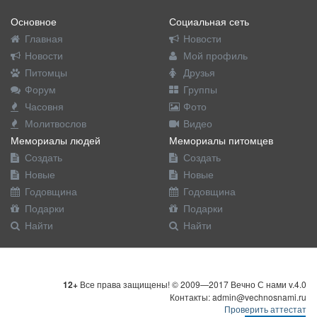
Основное
Социальная сеть
Главная
Новости
Новости
Мой профиль
Питомцы
Друзья
Форум
Группы
Часовня
Фото
Молитвослов
Видео
Мемориалы людей
Мемориалы питомцев
Создать
Создать
Новые
Новые
Годовщина
Годовщина
Подарки
Подарки
Найти
Найти
12+
Все права защищены! © 2009—2017 Вечно С нами v.4.0
Контакты: admin@vechnosnami.ru
Проверить аттестат