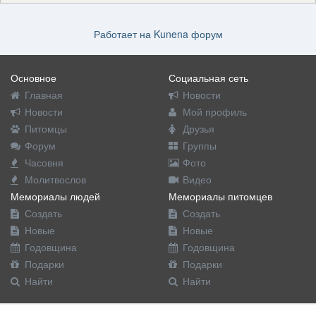
Работает на
Kunena форум
Основное
Социальная сеть
Главная
Новости
Новости
Мой профиль
Питомцы
Друзья
Форум
Группы
Часовня
Фото
Молитвослов
Видео
Мемориалы людей
Мемориалы питомцев
Создать
Создать
Новые
Новые
Годовщина
Годовщина
Подарки
Подарки
Найти
Найти