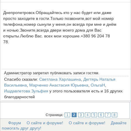
Днепропетровск.Обращайтесь кто у нас будет или даже
просто заходите в гости.Только позвоните,вот мой номер
телефона,номер сынули у меня,он всегда при мне и днём
и ночью.Звоните,всегда двери моего дома для Вас
открыты.Люблю Вас. всех мои хорошие.+380 96 204 78
78.
Администратор запретил публиковать записи гостям.
Спасибо сказали:
Светлана Харлашина
,
Дегтярь Наталья
Васильевна
,
Марченко Анастасия Юрьевна
,
ОльгаН
,
Ишдавлетова Зульфия
у этого пользователя есть и 16 других
благодарностей
Страница:
1
2
3
4
5
6
7
8
Форум
О сайте и форуме!
О сайте и форуме!
Давайте
помогать друг другу!