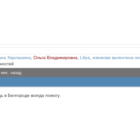
ана Харлашина
,
Ольга Владимировна
,
Liliya
,
изюмова валентина ни
рностей
 мес. назад
ь в Белгороде всегда помогу.