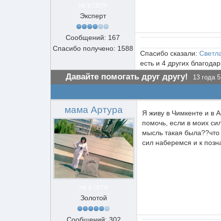
НЕ В СЕТИ
Эксперт
Сообщений: 167
Спасибо получено: 1588
Спасибо сказали:
Светл
есть и 4 других благода
Давайте помогать друг другу!
13 года 5
мама Артура
Я живу в Чимкенте и в 
помочь, если в моих сил
мысль такая была??что 
сил наберемся и к поз
НЕ В СЕТИ
Золотой
Сообщений: 302