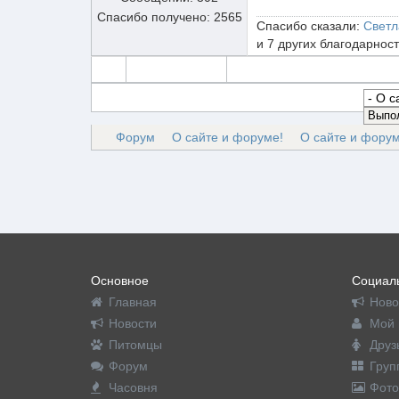
Спасибо получено: 2565
Спасибо сказали:
Светл
и 7 других благодарнос
Форум
О сайте и форуме!
О сайте и форум
Основное
Социаль
Главная
Ново
Новости
Мой 
Питомцы
Друз
Форум
Груп
Часовня
Фото