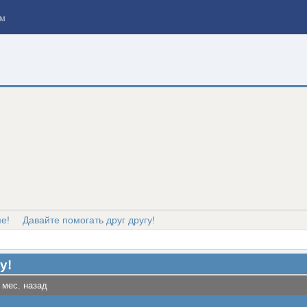
м
е!
Давайте помогать друг другу!
у!
 мес. назад