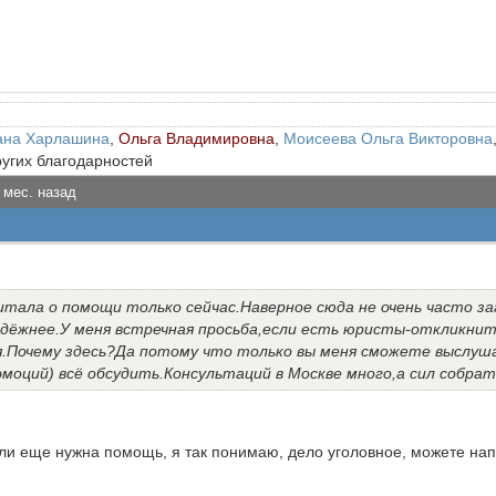
ана Харлашина
,
Ольга Владимировна
,
Моисеева Ольга Викторовна
ругих благодарностей
 мес. назад
итала о помощи только сейчас.Наверное сюда не очень часто 
дёжнее.У меня встречная просьба,если есть юристы-откликните
.Почему здесь?Да потому что только вы меня сможете выслушат
эмоций) всё обсудить.Консультаций в Москве много,а сил собрат
ли еще нужна помощь, я так понимаю, дело уголовное, можете напи