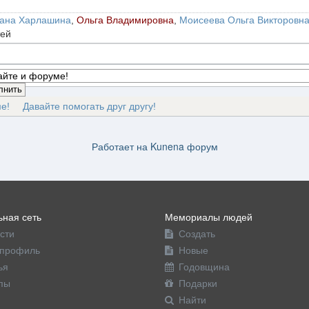
ана Харлашина
,
Ольга Владимировна
,
Моисеева Ольга Викторовн
тей
е!
Давайте помогать друг другу!
Работает на
Kunena форум
ная сеть
Мемориалы людей
сти
Создать
профиль
Новые
ья
Годовщина
пы
Подарки
Найти