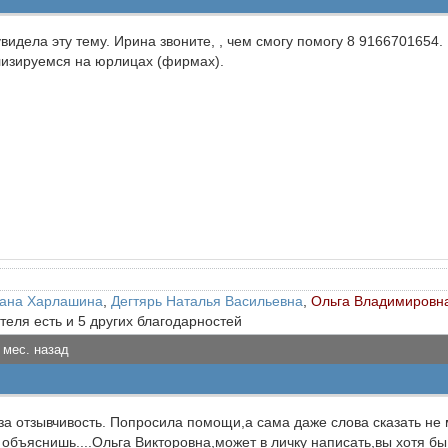
увидела эту тему. Ирина звоните, , чем смогу помогу 8 9166701654
изируемся на юрлицах (фирмах).
ана Харлашина
,
Дегтярь Наталья Васильевна
,
Ольга Владимировн
теля есть и 5 других благодарностей
 мес. назад
а отзывчивость. Попросила помощи,а сама даже слова сказать не мо
и объяснишь....Ольга Викторовна,может в личку написать,вы хотя 