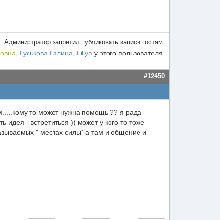
Администратор запретил публиковать записи гостям.
новна
,
Гуськова Галина
,
Liliya
у этого пользователя
#12450
.....кому то может нужна помощь ?? я рада
ь идея - встретиться )) может у кого то тоже
азываемых " местах силы" а там и общение и