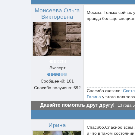
Моисеева Ольга
Москва. Только сейчас 
Викторовна
правда больще специал
НЕ В СЕТИ
Эксперт
Сообщений: 101
Спасибо получено: 692
Спасибо сказали:
Светл
Галина
у этого пользова
Давайте помогать друг другу!
13 года 5
Ирина
Спасибо.Спасибо всем з
и что в таком состояни