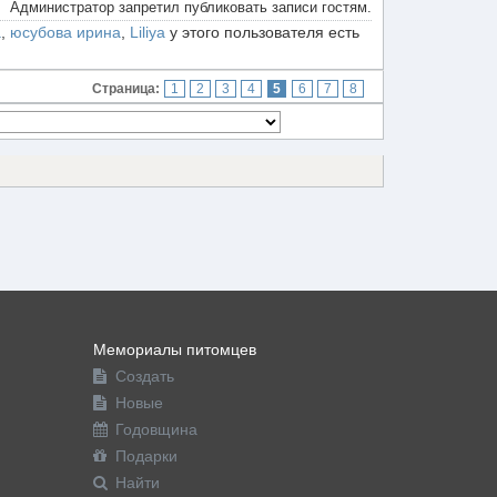
Администратор запретил публиковать записи гостям.
а
,
юсубова ирина
,
Liliya
у этого пользователя есть
Страница:
1
2
3
4
5
6
7
8
Мемориалы питомцев
Создать
Новые
Годовщина
Подарки
Найти