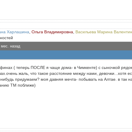
ана Харлашина
,
Ольга Владимировна
,
Васильева Марина Валенти
рностей
 мес. назад
Афинах ( теперь ПОСЛЕ я чаще дома- в Чимкенте) с сыночкой рядом
ах.очень жаль, что такое расстояние между нами, девочки...хотя ест
нибудь придумаем? моя давняя мечта- побывать на Алтае. в так н
нанию ТМ поближе)