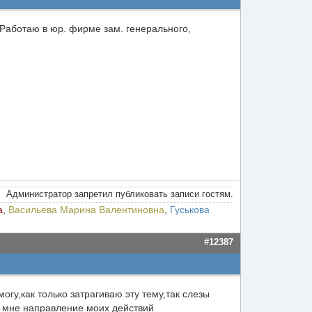
. Работаю в юр. фирме зам. генерального,
Администратор запретил публиковать записи гостям.
а
,
Васильева Марина Валентиновна
,
Гуськова
#12387
гу,как только затрагиваю эту тему,так слезы
бы мне направление моих действий