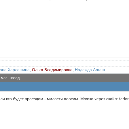
ана Харлашина
,
Ольга Владимировна
,
Надежда Алгаш
 мес. назад
сли кто будет проездом - милости поосим. Можно через скайп: fedo