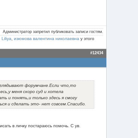
Администратор запретил публиковать записи гостям.
,
Liliya
,
изюмова валентина николаевна
у этого
#12434
заглядывают форумчане.Если что,то
сь,у меня скоро суд и хотела
ь и понять,и только здесь я смогу
ься и сделать это- нет совсем.Спасибо.
сать в личку постараюсь помочь. С ув.