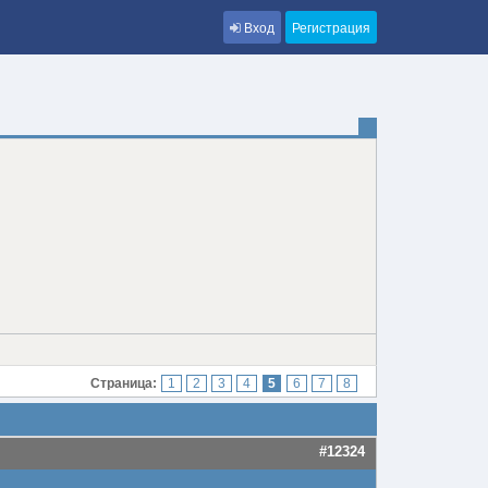
Вход
Регистрация
Страница:
1
2
3
4
5
6
7
8
#12324