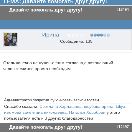
ТЕМА: Давайте помогать друг другу!
Давайте помогать друг другу!
#12494
Ирина
НЕ В СЕТИ
Сообщений: 135
Отель конечно не нужен-с этим согласна,а вот знающий
человек считаю просто необходим.
Администратор запретил публиковать записи гостям.
Спасибо сказали:
Светлана Харлашина
,
юсубова ирина
,
Liliya
,
изюмова валентина николаевна
,
Наталья Хоробрая
у этого
пользователя есть и 3 других благодарностей
Давайте помогать друг другу!
#12497