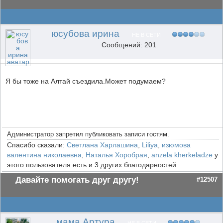
юсубова ирина
НЕ В СЕТИ
Сообщений: 201
Я бы тоже на Алтай съездила.Может подумаем?
Администратор запретил публиковать записи гостям.
Спасибо сказали:
Светлана Харлашина
,
Liliya
,
изюмова
валентина николаевна
,
Наталья Хоробрая
,
anzela kherkeladze
у
этого пользователя есть и 3 других благодарностей
Давайте помогать друг другу!
#12507
мама Артура