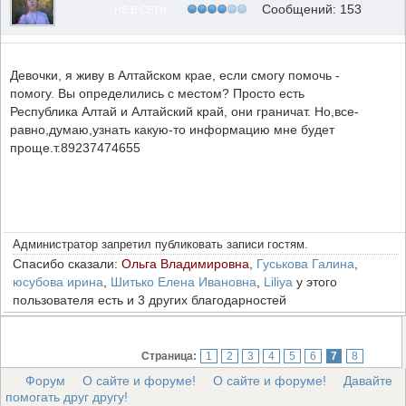
Сообщений: 153
НЕ В СЕТИ
Девочки, я живу в Алтайском крае, если смогу помочь -
помогу. Вы определились с местом? Просто есть
Республика Алтай и Алтайский край, они граничат. Но,все-
равно,думаю,узнать какую-то информацию мне будет
проще.т.89237474655
Администратор запретил публиковать записи гостям.
Спасибо сказали:
Ольга Владимировна
,
Гуськова Галина
,
юсубова ирина
,
Шитько Елена Ивановна
,
Liliya
у этого
пользователя есть и 3 других благодарностей
Страница:
1
2
3
4
5
6
7
8
Форум
О сайте и форуме!
О сайте и форуме!
Давайте
помогать друг другу!