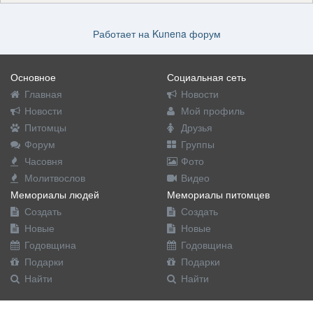
Работает на
Kunena форум
Основное
Социальная сеть
Главная
Новости
Новости
Мой профиль
Питомцы
Друзья
Форум
Группы
Часовня
Фото
Молитвослов
Видео
Мемориалы людей
Мемориалы питомцев
Создать
Создать
Новые
Новые
Годовщина
Годовщина
Подарки
Подарки
Найти
Найти